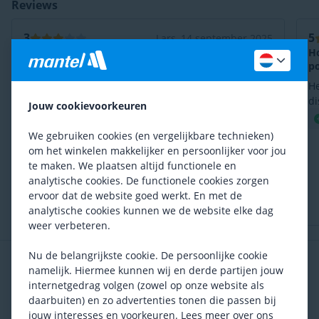
Reviews
3
5
Lars, 14 september 2025
Enige optie voor het oppompen van een dicht
Ho
wiel, maar niet echt goed
p
Er komt wat lucht langs het ventiel, dus oppompen
Het 
gaat nog steeds niet fantastisch. Uiteindelijk wel 8
di
Jouw cookievoorkeuren
bar gekregen. Helaas de enige optie bij mantel.
wa
Compact
ei
We gebruiken cookies (en vergelijkbare technieken)
Enige manier om dicht wiel op te pompen
po
om het winkelen makkelijker en persoonlijker voor jou
na
te maken. We plaatsen altijd functionele en
De rubbers sluiten niet helemaal goed
we
analytische cookies. De functionele cookies zorgen
wa
ervoor dat de website goed werkt. En met de
Erg duur voor wat het doet
ba
analytische cookies kunnen we de website elke dag
po
weer verbeteren.
po
ov
Nu de belangrijkste cookie. De persoonlijke cookie
Vaak samen gekocht
pe
namelijk. Hiermee kunnen wij en derde partijen jouw
wa
internetgedrag volgen (zowel op onze website als
be
daarbuiten) en zo advertenties tonen die passen bij
jouw interesses en voorkeuren. Lees meer over ons