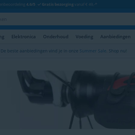
enbeoordeling
4.6/5
Gratis bezorging
vanaf € 49,-*
ng
Elektronica
Onderhoud
Voeding
Aanbiedingen
De beste aanbiedingen vind je in onze
Summer Sale
. Shop nu!