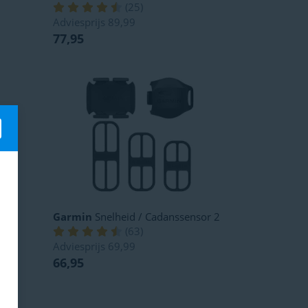
(
25
)
Adviesprijs
89,99
77,95
Garmin
Snelheid / Cadanssensor 2
(
63
)
Adviesprijs
69,99
66,95