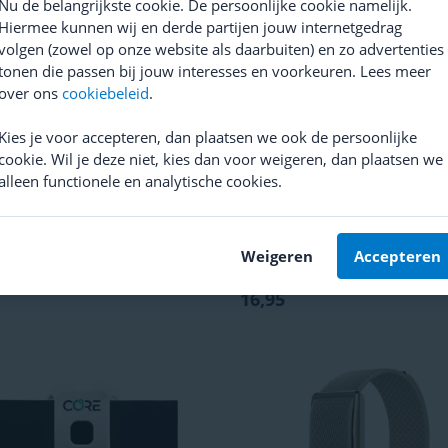
Nu de belangrijkste cookie. De persoonlijke cookie namelijk.
Hiermee kunnen wij en derde partijen jouw internetgedrag
volgen (zowel op onze website als daarbuiten) en zo advertenties
tonen die passen bij jouw interesses en voorkeuren. Lees meer
over ons
cookiebeleid
.
Kies je voor accepteren, dan plaatsen we ook de persoonlijke
cookie. Wil je deze niet, kies dan voor weigeren, dan plaatsen we
alleen functionele en analytische cookies.
in
Cadanssensor 2
Cycplus
C3 Snelheid /
Cadanssensor
(
50
)
(
7
)
prijs
39,99
Weigeren
Accepteren
Adviesprijs
25,99
16,95