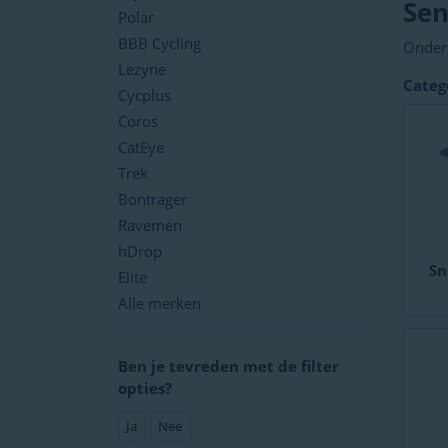
Sen
Polar
BBB Cycling
Onder 
actuel
Lezyne
Categ
sporth
Cycplus
snelhe
Coros
snelhe
CatEye
Trek
Bontrager
Ravemen
hDrop
Sn
Elite
Alle merken
Ben je tevreden met de filter
opties?
Ja
Nee