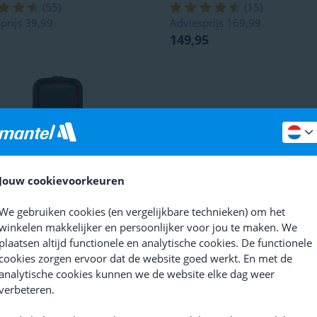
(
55
)
(
15
)
prijs
39,99
Adviesprijs
169,99
149,95
Jouw cookievoorkeuren
SALE
We gebruiken cookies (en vergelijkbare technieken) om het
in
Varia RearVue 820
Polar
H9 Hartslagmeter
winkelen makkelijker en persoonlijker voor jou te maken. We
licht
(
28
)
plaatsen altijd functionele en analytische cookies. De functionele
(
3
)
Vorige laagste prijs
54,95
cookies zorgen ervoor dat de website goed werkt. En met de
prijs
299,99
49,90
analytische cookies kunnen we de website elke dag weer
f 279,95
verbeteren.