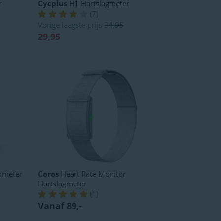
r
Cycplus
H1 Hartslagmeter
(
7
)
Vorige laagste prijs
34,95
29,95
kmeter
Coros
Heart Rate Monitor
Hartslagmeter
(
1
)
Vanaf 89,-