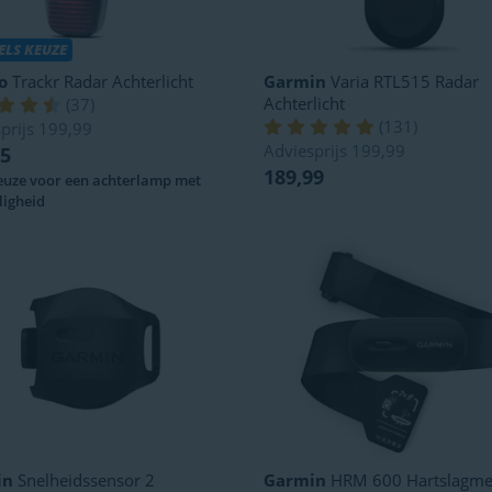
LS KEUZE
o
Trackr Radar Achterlicht
Garmin
Varia RTL515 Radar
Achterlicht
(
37
)
(
131
)
prijs
199,99
Adviesprijs
199,99
95
189,99
euze voor een achterlamp met
iligheid
in
Snelheidssensor 2
Garmin
HRM 600 Hartslagme