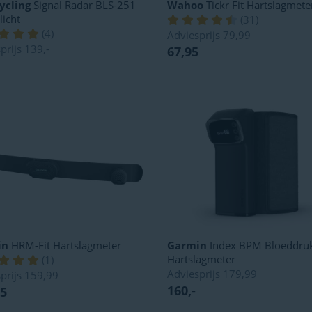
ycling
Signal Radar BLS-251
Wahoo
Tickr Fit Hartslagmete
licht
(
31
)
(
4
)
Adviesprijs
79,99
prijs
139,-
67,95
in
HRM-Fit Hartslagmeter
Garmin
Index BPM Bloeddru
Hartslagmeter
(
1
)
Adviesprijs
179,99
prijs
159,99
160,-
85