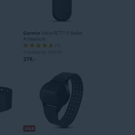
Garmin
Varia RCT715 Radar
Achterlicht
(
4
)
Adviesprijs
399,99
379,-
SALE