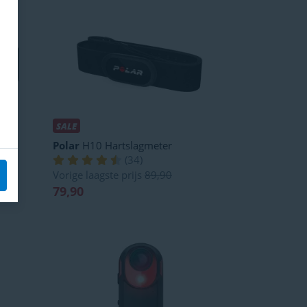
SALE
Polar
H10 Hartslagmeter
(
34
)
Vorige laagste prijs
89,90
79,90