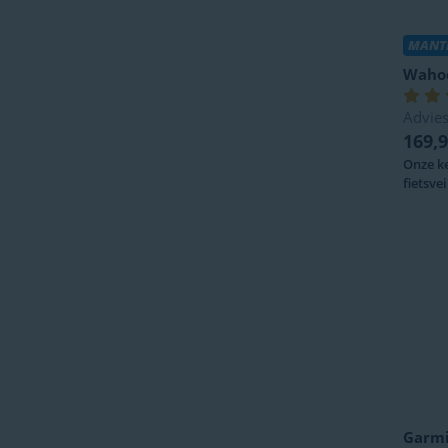
MANTE
Waho
Advies
169,
Onze k
fietsve
Garm