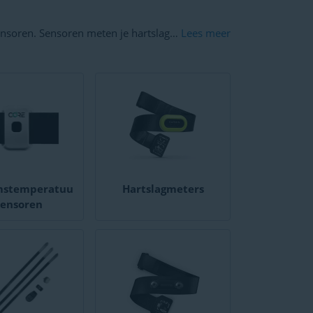
nsoren. Sensoren meten je hartslag,
Lees meer
 voor je fietscomputer of
ronica. Fietscomputers kunnen vaak
dan snelheidsmeting via een
orloge een hartslagband gebruikt.
mstemperatuu
Hartslagmeters
sensoren