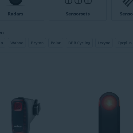
Radars
Sensorsets
Senso
en
in
Wahoo
Bryton
Polar
BBB Cycling
Lezyne
Cycplus