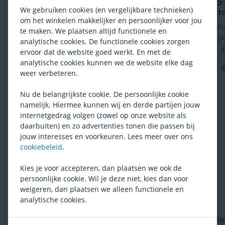
5
5
Frits, 5 februari 2021
We gebruiken cookies (en vergelijkbare technieken)
Goed en praktisch smeermiddel voor alle
To
om het winkelen makkelijker en persoonlijker voor jou
weersomstandigheden.
Si
te maken. We plaatsen altijd functionele en
Zeer goed smeermiddel voor de ketting van de MTB
ge
analytische cookies. De functionele cookies zorgen
maar ik gebruik het ook al jaren voor mijn werkfiets.
ervoor dat de website goed werkt. En met de
Als de ketting niet echt vuil is geworden druppel ik
Ketting is eenvoudig schoon te maken.
analytische cookies kunnen we de website elke dag
de squirt zo over de vuile ketting, soms eerst ff
weer verbeteren.
Ketting leeft langer.
Smeert goed
afstoffen met een droge lap. Als er erg veel modder
op de ketting zit maak ik deze met water (en zeep)
Nu de belangrijkste cookie. De persoonlijke cookie
Moet boven 5°C bewaard worden.
schoon. Ik wacht dan niet tot deze droog is maar
namelijk. Hiermee kunnen wij en derde partijen jouw
droog deze met een lap en doe de eerste laag
internetgedrag volgen (zowel op onze website als
squirt op de "natte" ketting, dan roest deze ook niet
daarbuiten) en zo advertenties tonen die passen bij
als het geen RVS is. Bij erg lange tochten neem ik
jouw interesses en voorkeuren. Lees meer over ons
Vaak samen gekocht
een mini flesje mee voor onderweg. Als ik mijn fiets
cookiebeleid
.
na een rit klaar maak doe ik die voor hogere
temperaturen er op. Als het voor een rit koud is doe
Kies je voor accepteren, dan plaatsen we ook de
ik de Low Temperature Squirt er gewoon (ruim) over
persoonlijke cookie. Wil je deze niet, kies dan voor
heen, dit geeft geen problemen.
weigeren, dan plaatsen we alleen functionele en
analytische cookies.
Mantel
Drivetrain Cleaner
CyclOn
Bionet Ontvetter
Shi