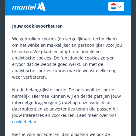
Gebruikerstips
Ontdek meer op onze blog
Jouw cookievoorkeuren
We gebruiken cookies (en vergelijkbare technieken)
Reviews
om het winkelen makkelijker en persoonlijker voor jou
4.7
/ 5
Gemiddelde uit
112 reviews
te maken. We plaatsen altijd functionele en
analytische cookies. De functionele cookies zorgen
5
75 reviews
ervoor dat de website goed werkt. En met de
analytische cookies kunnen we de website elke dag
4
26 reviews
weer verbeteren.
3
0 reviews
Nu de belangrijkste cookie. De persoonlijke cookie
2
1 review
namelijk. Hiermee kunnen wij en derde partijen jouw
1
1 review
internetgedrag volgen (zowel op onze website als
daarbuiten) en zo advertenties tonen die passen bij
Foto's van klanten
jouw interesses en voorkeuren. Lees meer over ons
cookiebeleid
.
Kies je voor accepteren, dan plaatsen we ook de