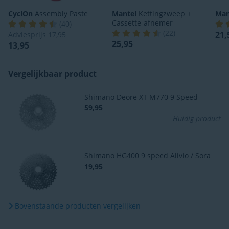
CyclOn
Assembly Paste
Mantel
Kettingzweep +
Man
Cassette-afnemer
(
40
)
(
22
)
21,
Adviesprijs
17,95
25,95
13,95
Vergelijkbaar product
Shimano Deore XT M770 9 Speed
59,95
Huidig product
Shimano HG400 9 speed Alivio / Sora
19,95
Bovenstaande producten vergelijken