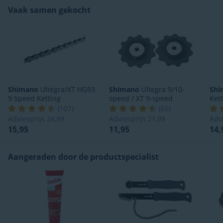
Vaak samen gekocht
Shimano
Ultegra/XT HG93
Shimano
Ultegra 9/10-
Shi
9 Speed Ketting
speed / XT 9-speed
Ket
(
107
)
(
65
)
Adviesprijs
24,99
Adviesprijs
21,99
Adv
15,95
11,95
14,
Aangeraden door de productspecialist