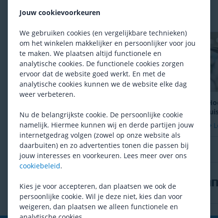
Jouw cookievoorkeuren
Ontdek meer op onze blog
We gebruiken cookies (en vergelijkbare technieken)
om het winkelen makkelijker en persoonlijker voor jou
te maken. We plaatsen altijd functionele en
analytische cookies. De functionele cookies zorgen
Kies zelf je ideale
ervoor dat de website goed werkt. En met de
fietszadel met onze
analytische cookies kunnen we de website elke dag
fietszadel keuzehulp
Lees meer
weer verbeteren.
Hoe
Zadelpijn: Wat is het
jui
Nu de belangrijkste cookie. De persoonlijke cookie
en wat kun je er tegen
voo
namelijk. Hiermee kunnen wij en derde partijen jouw
L
doen?
Lees meer
internetgedrag volgen (zowel op onze website als
daarbuiten) en zo advertenties tonen die passen bij
jouw interesses en voorkeuren. Lees meer over ons
cookiebeleid
.
Kies je voor accepteren, dan plaatsen we ook de
persoonlijke cookie. Wil je deze niet, kies dan voor
weigeren, dan plaatsen we alleen functionele en
analytische cookies.