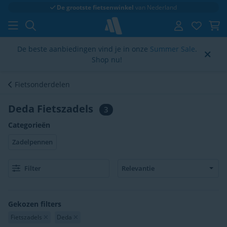
Klantenbeoordeling
4.6/5
De beste aanbiedingen vind je in onze
Summer Sale
.
Shop nu!
Fietsonderdelen
Deda Fietszadels
3
Categorieën
Zadelpennen
Filter
Gekozen filters
Fietszadels
Deda