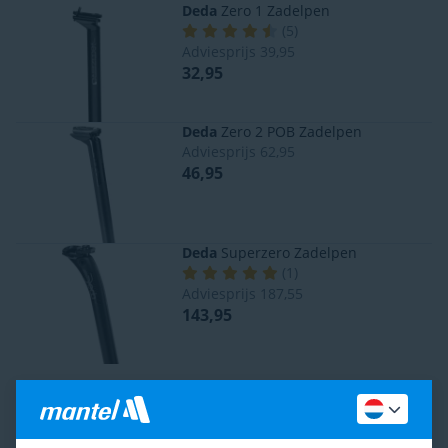
Deda
Zero 1 Zadelpen
(
5
)
Adviesprijs
39,95
32,95
Deda
Zero 2 POB Zadelpen
Adviesprijs
62,95
46,95
Deda
Superzero Zadelpen
(
1
)
Adviesprijs
187,55
143,95
Ben je tevreden met het assortiment?
Ja
Nee