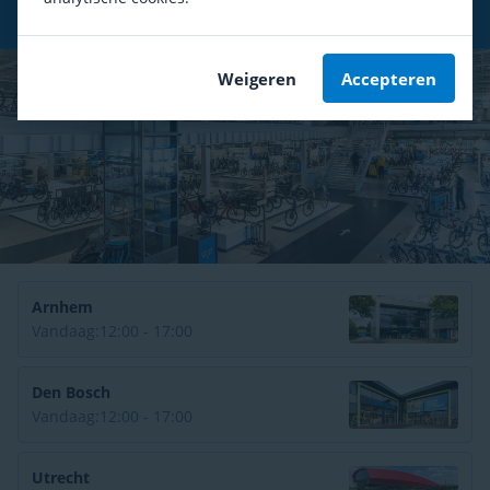
Gratis bezorging
vanaf € 49,-*
Weigeren
Accepteren
Arnhem
Vandaag:
12:00 - 17:00
Den Bosch
Vandaag:
12:00 - 17:00
Utrecht