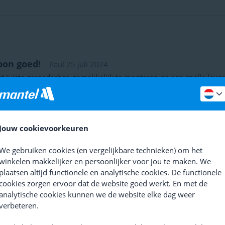
on goed!
- Paul 25 juli 2024
t juiste gereedschap gemakkelijk te monteren na een snelle leve
 & minpunten
e kwaliteit
Goede prijs
Goede werking
Jouw cookievoorkeuren
ifiek materiaal te vinden bij Mantel
- Gunther 5 juni
We gebruiken cookies (en vergelijkbare technieken) om het
eit materiaal dat zen werk perfect doet indien dit ook volgens d
winkelen makkelijker en persoonlijker voor jou te maken. We
 & minpunten
plaatsen altijd functionele en analytische cookies. De functionele
rzaam
Gelijk
Perfecte maat
Steeds de juiste tools 
cookies zorgen ervoor dat de website goed werkt. En met de
analytische cookies kunnen we de website elke dag weer
tisch vertaald
verbeteren.