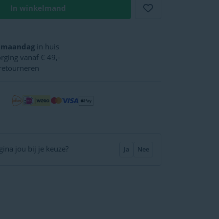
In winkelmand
,
maandag
in huis
rging vanaf € 49,-
retourneren
ina jou bij je keuze?
Ja
Nee