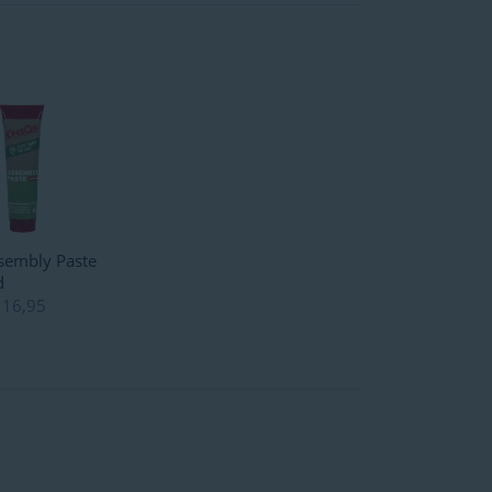
embly Paste
d
s
16,95