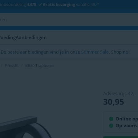
enbeoordeling
4.6/5
Gratis bezorging
vanaf € 49,-*
Voeding
Aanbiedingen
De beste aanbiedingen vind je in onze
Summer Sale
. Shop nu!
Pressfit
BB30 Trapassen
Adviesprijs
42,-
30,95
Op voorr