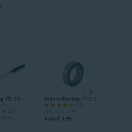
en
ng
BTL-27L
Enduro Bearings
ABEC 3
Enduro B
el
(
97
)
(
23
)
Adviesprijs
7,99
Vanaf 8
s
31,95
Vanaf 5,95