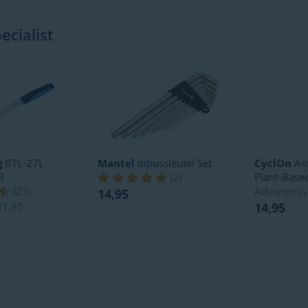
cialist
g
BTL-27L
Mantel
Inbussleutel Set
CyclOn
Ass
l
Plant-Base
(
2
)
(
23
)
Adviesprij
14,95
31,95
14,95