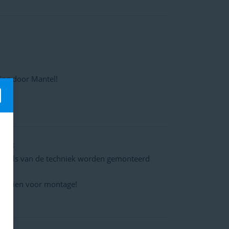
ring door Mantel!
 2023
e regels van de techniek worden gemonteerd
voorzien voor montage!