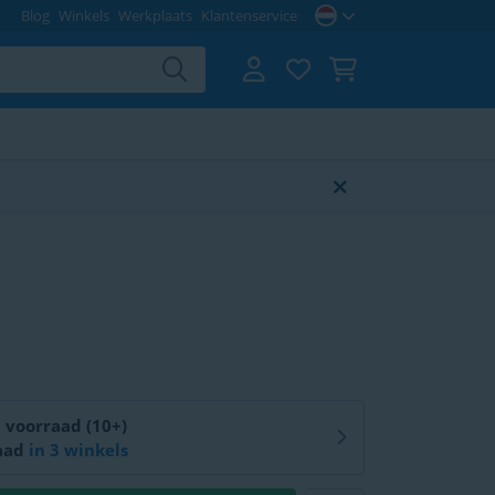
Blog
Winkels
Werkplaats
Klantenservice
Online op voorraad (10+)
aad
in
3 winkels