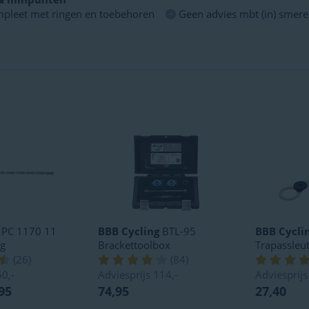
pleet met ringen en toebehoren
Geen advies mbt (in) smer
 PC 1170 11
BBB Cycling
BTL-95
BBB Cycli
ng
Brackettoolbox
Trapassleut
(
26
)
(
84
)
50,-
Adviesprijs
114,-
Adviesprij
95
74,95
27,40