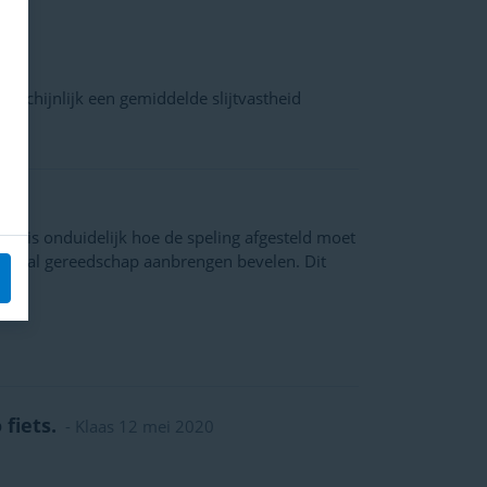
rschijnlijk een gemiddelde slijtvastheid
 Nu is onduidelijk hoe de speling afgesteld moet
ciaal gereedschap aanbrengen bevelen. Dit
fiets.
- Klaas 12 mei 2020