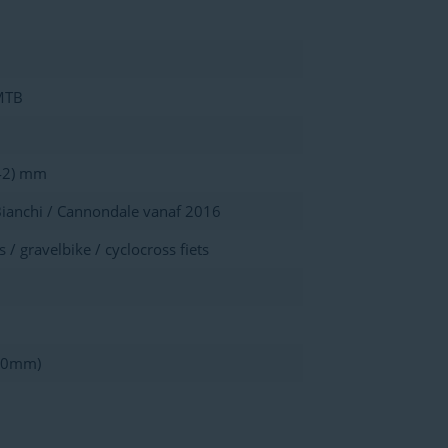
MTB
42) mm
ianchi / Cannondale vanaf 2016
s / gravelbike / cyclocross fiets
30mm)