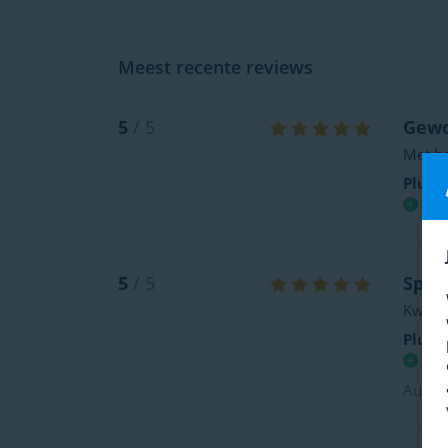
Meest recente reviews
5
/ 5
Gewo
Met he
Plus-
Goed
5
/ 5
Spec
Kwalit
Plus-
Duu
Automa