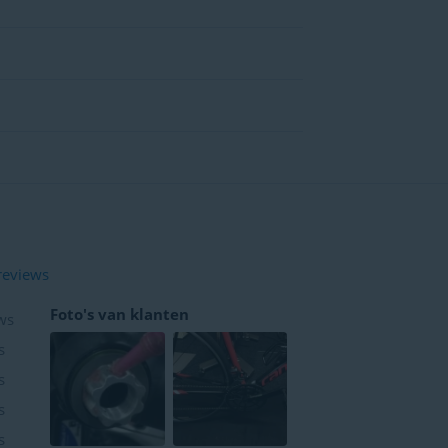
reviews
Foto's van klanten
ws
s
s
s
s