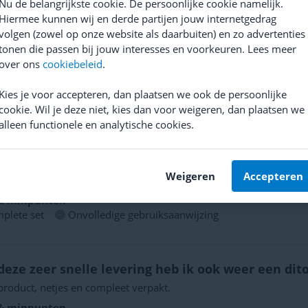
Nu de belangrijkste cookie. De persoonlijke cookie namelijk.
agerset
- Edouard 28 juni 2022
Hiermee kunnen wij en derde partijen jouw internetgedrag
prima. Maar te vroeg om commentaar te geven op slijtage
volgen (zowel op onze website als daarbuiten) en zo advertenties
 & minpunten
tonen die passen bij jouw interesses en voorkeuren. Lees meer
lete kit, met golfring, stofkappen,...
Gemaakt in Taiwan. Waa
over ons
cookiebeleid
.
tisch vertaald
Kies je voor accepteren, dan plaatsen we ook de persoonlijke
cookie. Wil je deze niet, kies dan voor weigeren, dan plaatsen we
alleen functionele en analytische cookies.
a complete set
- Karel 19 november 2020
nbouw zou een iets uitgebreidere gebruiksaanwijzing handig zijn.
 dmv de vullingen. Voor demontage, maar vooral montage is spe
Weigeren
Accepteren
e vooral voor een correcte uitlijning van beide lagers
 & minpunten
plete set
Onvolledige gebruiksaanwijzing
eze zeer snelle levering heb ik ook weer een dito 
roduct, netjes en compleet verpakt.
 & minpunten