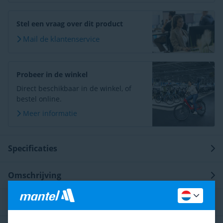
Stel een vraag over dit product
Mail de klantenservice
Probeer in de winkel
Direct beschikbaar in de winkel, of
bestel online.
Meer informatie
Specificaties
Omschrijving
Ontdek meer op onze blog