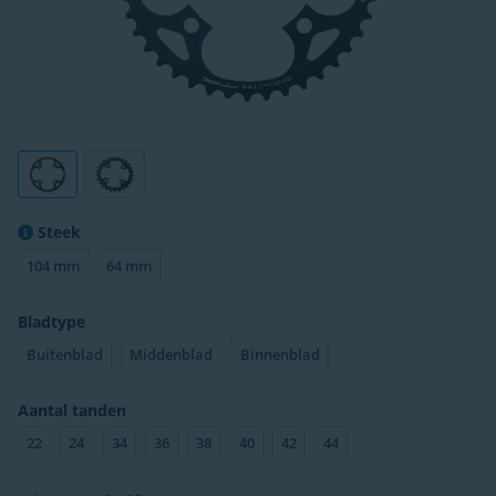
Steek
104 mm
64 mm
Bladtype
Buitenblad
Middenblad
Binnenblad
Aantal tanden
22
24
34
36
38
40
42
44