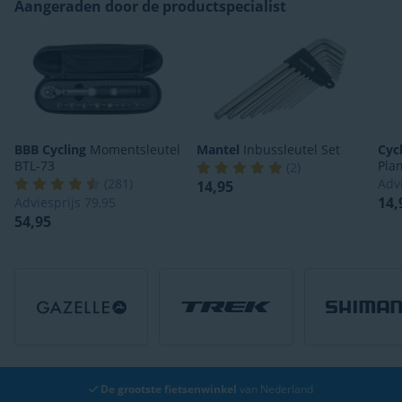
Aangeraden door de productspecialist
BBB Cycling
Momentsleutel
Mantel
Inbussleutel Set
Cyc
BTL-73
Pla
(
2
)
(
281
)
Adv
14,95
14,
Adviesprijs
79,95
54,95
Gratis bezorging
vanaf € 49,-*