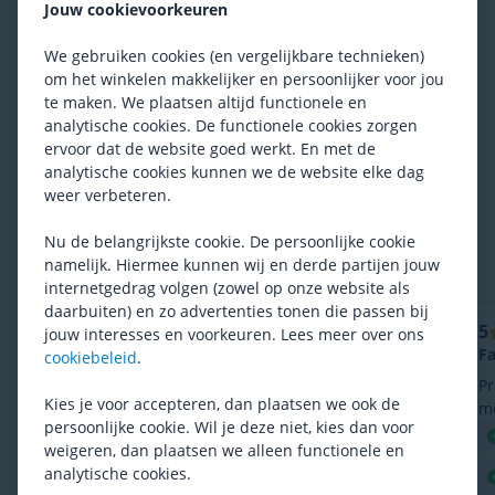
Jouw cookievoorkeuren
Reviews
4.4
/ 5
Gemiddelde uit
23 reviews
We gebruiken cookies (en vergelijkbare technieken)
om het winkelen makkelijker en persoonlijker voor jou
5
15 reviews
te maken. We plaatsen altijd functionele en
analytische cookies. De functionele cookies zorgen
4
5 reviews
ervoor dat de website goed werkt. En met de
3
2 reviews
analytische cookies kunnen we de website elke dag
2
0 reviews
weer verbeteren.
1
1 review
Nu de belangrijkste cookie. De persoonlijke cookie
namelijk. Hiermee kunnen wij en derde partijen jouw
Meest recente reviews
internetgedrag volgen (zowel op onze website als
daarbuiten) en zo advertenties tonen die passen bij
4
5
Samuel, 4 juli 2026
jouw interesses en voorkeuren. Lees meer over ons
Schakelt soepel, gaat lang mee, is licht.
Fa
cookiebeleid
.
Dit is niet bedoeld voor smallere cranks (zoals mijn
Pr
Kies je voor accepteren, dan plaatsen we ook de
fc-m780), ik moest de schroeven dieper inzinken.
mo
persoonlijke cookie. Wil je deze niet, kies dan voor
en
hoogwaardige afwerking
weigeren, dan plaatsen we alleen functionele en
he
analytische cookies.
schakelhulpmiddelen