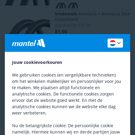
Vredestein
Aventura + Aventura Seta
Gravelband
Adviesprijs
127,90
81,90
Vittoria
Terreno T60 + Terreno T50
Gravelband
Jouw cookievoorkeuren
Adviesprijs
117,90
78,90
We gebruiken cookies (en vergelijkbare technieken)
om het winkelen makkelijker en persoonlijker voor jou
te maken. We plaatsen altijd functionele en
analytische cookies. De functionele cookies zorgen
Ben je tevreden met het assortiment?
ervoor dat de website goed werkt. En met de
analytische cookies kunnen we de website elke dag
Ja
Nee
weer verbeteren.
Nu de belangrijkste cookie. De persoonlijke cookie
Ontdek meer op onze blog
namelijk. Hiermee kunnen wij en derde partijen jouw