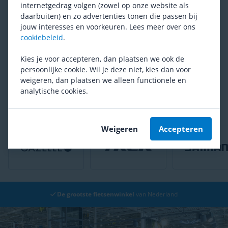
internetgedrag volgen (zowel op onze website als
daarbuiten) en zo advertenties tonen die passen bij
jouw interesses en voorkeuren. Lees meer over ons
cookiebeleid
.
Kies je voor accepteren, dan plaatsen we ook de
persoonlijke cookie. Wil je deze niet, kies dan voor
De juiste bandbreedte
Zo kies jij de beste
weigeren, dan plaatsen we alleen functionele en
- Welke banden passen
gravelbanden voor
analytische cookies.
op de velgen van mijn
jouw rit!
Lees meer
Lees meer
racefiets?
Weigeren
Accepteren
Gratis bezorging
vanaf € 49,-*