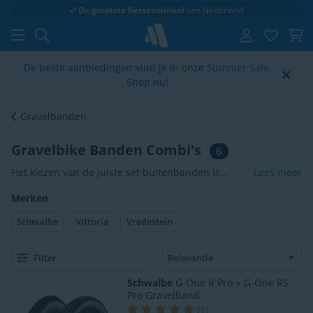
Klantenbeoordeling
4.6/5
De beste aanbiedingen vind je in onze
Summer Sale
.
Shop nu!
Gravelbanden
Gravelbike Banden Combi's
6
Het kiezen van de juiste set buitenbanden is
Lees meer
cruciaal voor de grip, snelheid en controle tijdens
Merken
je ritten op de weg of in het terrein. Op deze
pagina hebben onze experts de beste combinaties
Schwalbe
Vittoria
Vredestein
van gravelbike banden alvast voor je
samengesteld. Door een specifiek voor- en
Filter
achterwielprofiel te combineren, haal je het
maximale uit de rijeigenschappen van je fiets. Zo
Schwalbe
G-One R Pro + G-One RS
ga je altijd met het volste vertrouwen op pad,
Pro Gravelband
ongeacht de ondergrond of de
(
1
)