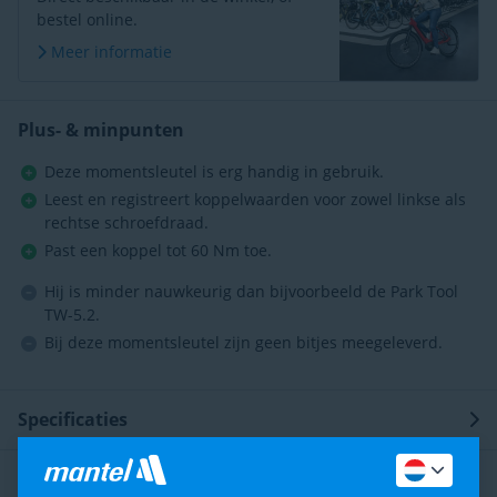
bestel online.
Meer informatie
Plus- & minpunten
Deze momentsleutel is erg handig in gebruik.
Leest en registreert koppelwaarden voor zowel linkse als
rechtse schroefdraad.
Past een koppel tot 60 Nm toe.
Hij is minder nauwkeurig dan bijvoorbeeld de Park Tool
TW-5.2.
Bij deze momentsleutel zijn geen bitjes meegeleverd.
Specificaties
Omschrijving