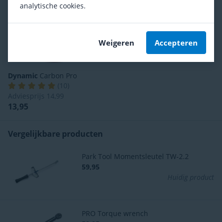
analytische cookies.
Weigeren
Accepteren
Dynamic
Carbon Pro
(
10
)
Adviesprijs
14,99
13,95
Vergelijkbare producten
Park Tool Momentsleutel TW-2.2
59,95
Huidig product
PRO Torque wrench