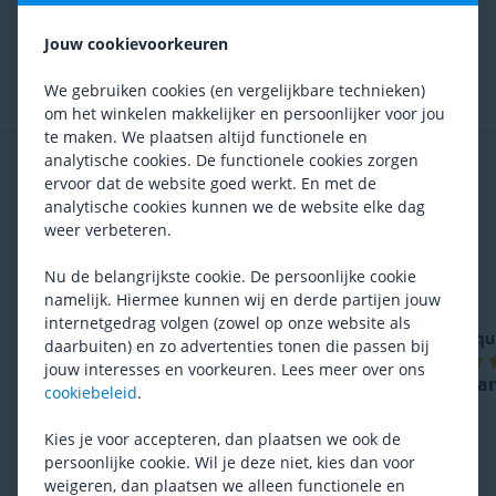
Technologie
Jouw cookievoorkeuren
We gebruiken cookies (en vergelijkbare technieken)
Standaard meegeleverd
om het winkelen makkelijker en persoonlijker voor jou
te maken. We plaatsen altijd functionele en
analytische cookies. De functionele cookies zorgen
Vaak samen gekocht
ervoor dat de website goed werkt. En met de
analytische cookies kunnen we de website elke dag
weer verbeteren.
Nu de belangrijkste cookie. De persoonlijke cookie
namelijk. Hiermee kunnen wij en derde partijen jouw
internetgedrag volgen (zowel op onze website als
Dynamic
All Round Grease
Park Tool
SAC-2 Carbon
Squ
daarbuiten) en zo advertenties tonen die passen bij
Premium
pasta
jouw interesses en voorkeuren. Lees meer over ons
(
7
)
(
14
)
Van
cookiebeleid
.
23,99
Adviesprijs
18,99
14,95
Kies je voor accepteren, dan plaatsen we ook de
persoonlijke cookie. Wil je deze niet, kies dan voor
weigeren, dan plaatsen we alleen functionele en
Aangeraden door de productspecialist