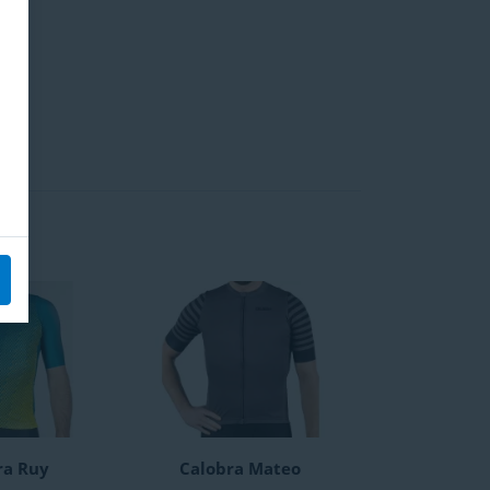
ra Ruy
Calobra Mateo