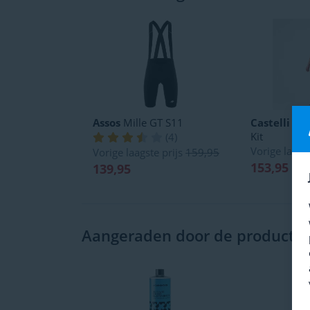
Assos
Mille GT S11
Castelli
Fre
Kit
(
4
)
Vorige laags
Vorige laagste prijs
159,95
153,95
139,95
Aangeraden door de productspe