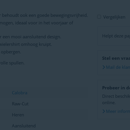
ar behoudt ook een goede bewegingsvrijheid.
Vergelijken
gen, ideaal voor in het voorjaar of
Helpt deze pag
r een mooi aansluitend design.
wielershirt omhoog kruipt.
g opbergen.
Stel een vra
olle spullen.
Mail de kla
Probeer in d
Calobra
Direct beschik
online.
Raw-Cut
Meer inform
Heren
Aansluitend