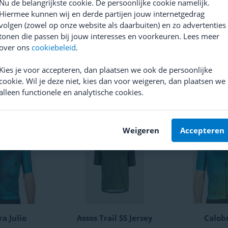
Nu de belangrijkste cookie. De persoonlijke cookie namelijk.
Hiermee kunnen wij en derde partijen jouw internetgedrag
volgen (zowel op onze website als daarbuiten) en zo advertenties
tonen die passen bij jouw interesses en voorkeuren. Lees meer
 Bidon
Dynamic
Sunsation
over ons
cookiebeleid
.
Zonnebrand
(
16
)
(
1
)
Kies je voor accepteren, dan plaatsen we ook de persoonlijke
18,95
cookie. Wil je deze niet, kies dan voor weigeren, dan plaatsen we
alleen functionele en analytische cookies.
Weigeren
Accepteren
a Julio
Assos Trail SS Jersey
Calob