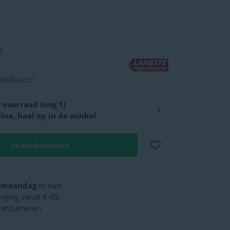
5
goedkoper?
Online op voorraad (nog 1)
line, haal op in de winkel
In winkelmand
,
maandag
in huis
rging vanaf € 49,-
retourneren