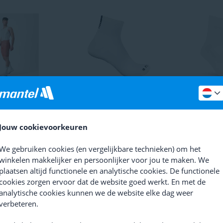
e Aero Race S
GripGrab
Lightweight SL
GripGrab
L
Short
te prijs
189,95
(
17
)
Vanaf 17
Adviesprijs
17,95
Jouw cookievoorkeuren
Vanaf 4,95
We gebruiken cookies (en vergelijkbare technieken) om het
winkelen makkelijker en persoonlijker voor jou te maken. We
cialist
plaatsen altijd functionele en analytische cookies. De functionele
cookies zorgen ervoor dat de website goed werkt. En met de
analytische cookies kunnen we de website elke dag weer
verbeteren.