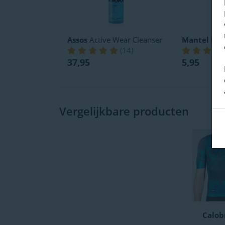
Assos
Active Wear Cleanser
Mantel
Pro
(
14
)
37,95
5,95
Vergelijkbare producten
Calobr