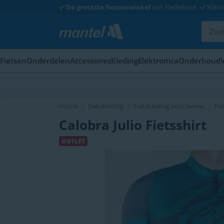
De grootste fietsenwinkel
van Nederland
Klant
Fietsen
Onderdelen
Accessoires
Kleding
Elektronica
Onderhoud
Home
Fietskleding
Fietskleding voor heren
Fie
Calobra Julio Fietsshirt
OUTLET