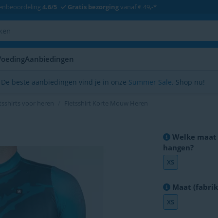
enbeoordeling
4.6/5
Gratis bezorging
vanaf € 49,-*
Voeding
Aanbiedingen
De beste aanbiedingen vind je in onze
Summer Sale
. Shop nu!
tsshirts voor heren
Fietsshirt Korte Mouw Heren
Welke maat T
hangen?
XS
Maat (fabrik
XS