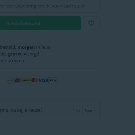
eer een uitvoering om de voorraad te zien
In winkelmand
besteld,
morgen
in huis
eld,
gratis
bezorgd
retourneren
ina jou bij je keuze?
Ja
Nee