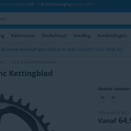
enbeoordeling
4.6/5
Gratis bezorging
vanaf € 49,-*
ng
Elektronica
Onderhoud
Voeding
Aanbiedingen
De beste aanbiedingen vind je in onze
Summer Sale
. Shop nu!
den
CX & Gravel Kettingbladen
nc Kettingblad
Aantal tanden
40
42
Adviesprijs
93,-
64,
Vanaf