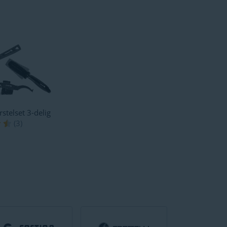
stelset 3-delig
(
3
)