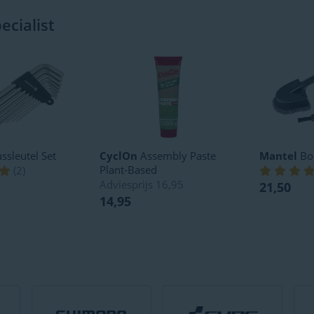
cialist
ssleutel Set
CyclOn
Assembly Paste
Mantel
Bor
Plant-Based
(
2
)
Adviesprijs
16,95
21,50
14,95