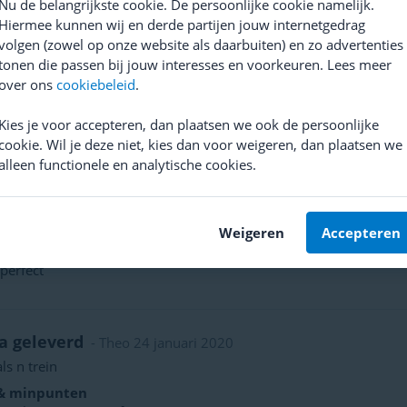
Nu de belangrijkste cookie. De persoonlijke cookie namelijk.
Hiermee kunnen wij en derde partijen jouw internetgedrag
 sm1×11 kettingblad.
- Jaap 27 oktober 2022
volgen (zowel op onze website als daarbuiten) en zo advertenties
g blijft tijdens de moeilijkste crossen prima liggen. Wel in combi
tonen die passen bij jouw interesses en voorkeuren. Lees meer
 & minpunten
over ons
cookiebeleid
.
ing blijft prima liggen
Vlotte montage
Beschikbaarheid
Kies je voor accepteren, dan plaatsen we ook de persoonlijke
cookie. Wil je deze niet, kies dan voor weigeren, dan plaatsen we
alleen functionele en analytische cookies.
 tevreden over levering en product
- Jeffry 17 mei 20
Weigeren
Accepteren
rodukt
- LUC 12 mei 2020
perfect
a geleverd
- Theo 24 januari 2020
ls n trein
 & minpunten