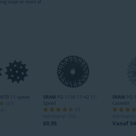
ing loopt er nooit af
MTB 11-speed
SRAM
PG-1130 11-42 11-
SRAM
PG-1
Speed
Cassette
(
37
)
(
9
)
54,-
Adviesprijs
108,-
Adviesprij
69,95
Vanaf 54