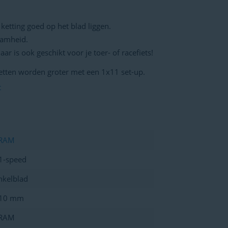
 ketting goed op het blad liggen.
aamheid.
ar is ook geschikt voor je toer- of racefiets!
zetten worden groter met een 1x11 set-up.
t
RAM
1-speed
nkelblad
10 mm
RAM