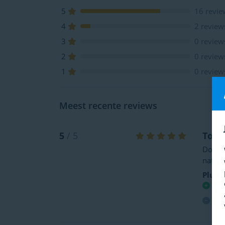
5
16 revie
4
2 review
3
0 review
2
0 review
1
0 review
Meest recente reviews
5
/ 5
Top 
Door d
natuur
Plus-
Hog
Gee