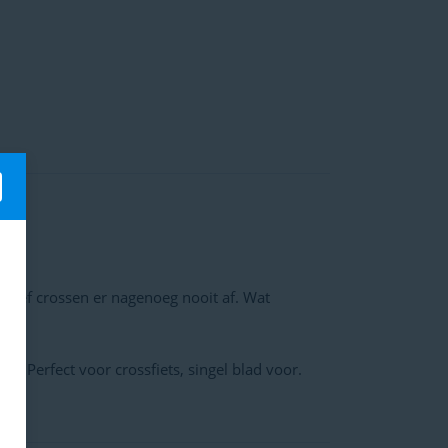
ensief crossen er nagenoeg nooit af. Wat
Perfect voor crossfiets, singel blad voor.