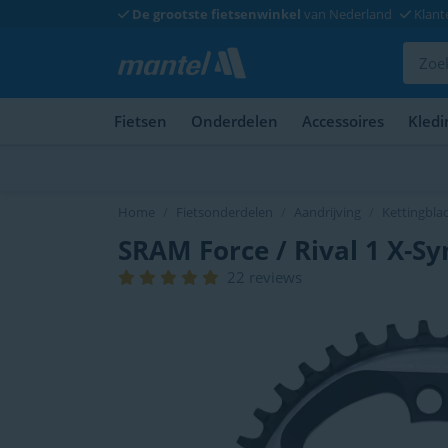
De grootste fietsenwinkel
van Nederland
Klant
Fietsen
Onderdelen
Accessoires
Kledi
Home
Fietsonderdelen
Aandrijving
Kettingbla
SRAM Force / Rival 1 X-Sy
22 reviews