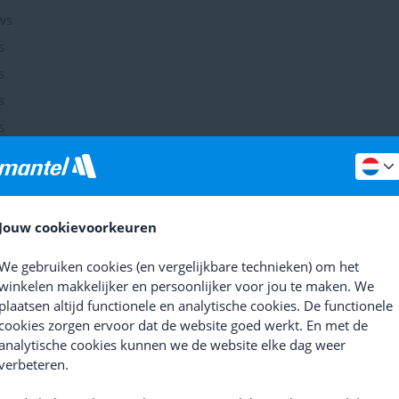
ws
s
s
s
s
Jouw cookievoorkeuren
product
- Joris 7 februari 2024
e juiste geometrie en de hoge tanden loopt de ketting bij het int
We gebruiken cookies (en vergelijkbare technieken) om het
lijk voor een veldrijder erg belangrijk is.
winkelen makkelijker en persoonlijker voor jou te maken. We
plaatsen altijd functionele en analytische cookies. De functionele
 & minpunten
cookies zorgen ervoor dat de website goed werkt. En met de
e tanden
Juiste geometrie, waardoor ketting nooit eraf loop
analytische cookies kunnen we de website elke dag weer
n
verbeteren.