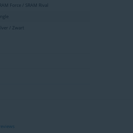
RAM Force / SRAM Rival
ingle
ilver / Zwart
reviews