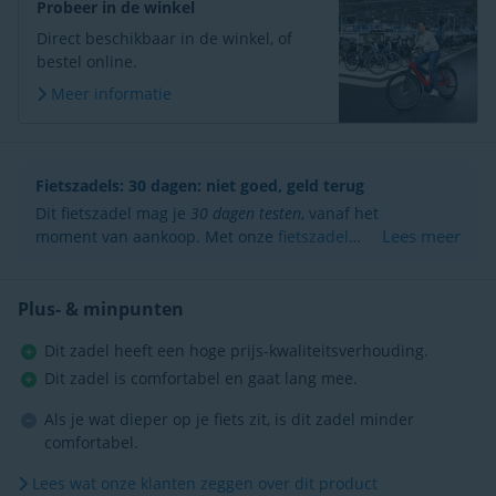
Probeer in de winkel
Direct beschikbaar in de winkel, of
bestel online.
Meer informatie
Fietszadels: 30 dagen: niet goed, geld terug
Dit fietszadel mag je
30 dagen testen
, vanaf het
Lees meer
moment van aankoop. Met onze
fietszadel
keuzehulp
vinden de meeste fietsers meteen
het juiste zadel. Is het zadel toch niet fijn?
Retourneer je product en ontvang je
Plus- & minpunten
aankoopbedrag terug.
Ook als het product
Dit zadel heeft een hoge prijs-kwaliteitsverhouding.
door jou is gebruikt en getest.
Dit zadel is comfortabel en gaat lang mee.
Als je wat dieper op je fiets zit, is dit zadel minder
comfortabel.
Lees wat onze klanten zeggen over dit product