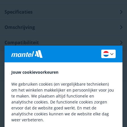
Specificaties
Omschrijving
Compatibiliteit
Standaard meegeleverd
Jouw cookievoorkeuren
Ontdek meer op onze blog
We gebruiken cookies (en vergelijkbare technieken)
Review
om het winkelen makkelijker en persoonlijker voor jou
te maken. We plaatsen altijd functionele en
5
Rick, 12 februari 2026
analytische cookies. De functionele cookies zorgen
Goed product en geweldige medewerkers
ervoor dat de website goed werkt. En met de
analytische cookies kunnen we de website elke dag
Een prima zadel, maar nog belangrijker: zeer
weer verbeteren.
klantvriendelijke medewerkers die met je mee