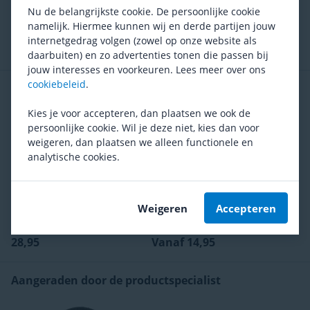
denken. En die ook nog eens een zeer snelle service
Prima zadel
Super snelle montage
Nu de belangrijkste cookie. De persoonlijke cookie
bieden: als ze tijd hebben, wordt er gelijk
namelijk. Hiermee kunnen wij en derde partijen jouw
Zeer klantvriendelijke medewerkers
gemonteerd. Hier word ik blij van!
internetgedrag volgen (zowel op onze website als
daarbuiten) en zo advertenties tonen die passen bij
jouw interesses en voorkeuren. Lees meer over ons
cookiebeleid
.
Vaak samen gekocht
Kies je voor accepteren, dan plaatsen we ook de
persoonlijke cookie. Wil je deze niet, kies dan voor
weigeren, dan plaatsen we alleen functionele en
analytische cookies.
Schwalbe
Marathon Plus
Schwalbe
Road Cruiser
Weigeren
Accepteren
(
409
)
(
19
)
Adviesprijs
43,90
Adviesprijs
24,90
28,95
Vanaf 14,95
Aangeraden door de productspecialist