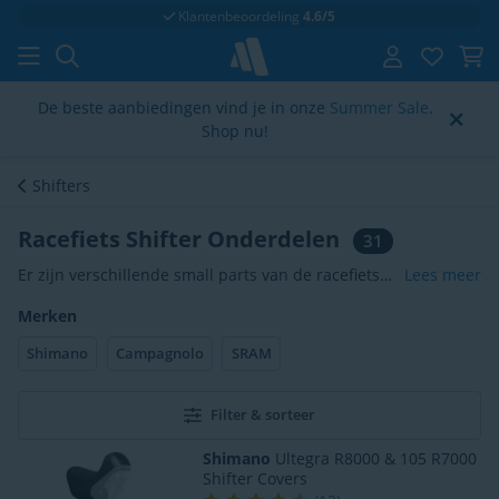
Klantenbeoordeling
4.6/5
De beste aanbiedingen vind je in onze
Summer Sale
.
Shop nu!
Shifters
Racefiets Shifter Onderdelen
31
Er zijn verschillende small parts van de racefiets
Lees meer
shifter die vervangen kunnen worden. Hieronder
Merken
vallen met name remgreeprubbers (Shifter Covers)
en naamplaatjes. Deze remgreeprubbers rekken
Shimano
Campagnolo
SRAM
licht op door de tijd heen, en kunnen los gaan
zitten. Ook wordt een remgreeprubber vaak
beschadigd bij valpartijen. Dit kan ervoor zorgen
Filter & sorteer
dat je nieuwe remgreeprubbers nodig hebt om de
Shimano
Ultegra R8000 & 105 R7000
shifters weer fijn vast te kunnen houden, wat van
Shifter Covers
groot belang is voor het fietscomfort!