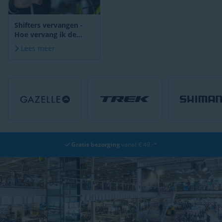
Shifters vervangen -
Hoe vervang ik de
shifters van mijn
Lees meer
racefiets of MTB?
Gratis bezorging
vanaf € 49,-*