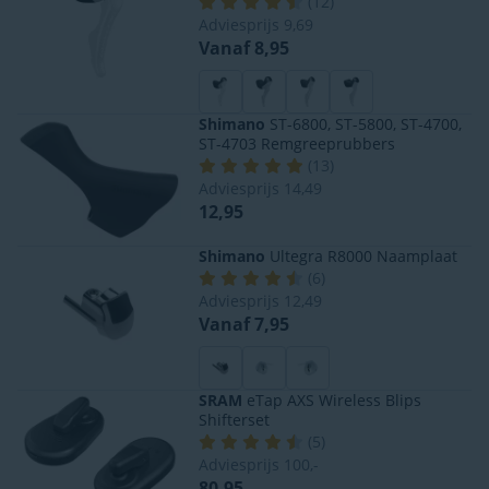
(
12
)
Adviesprijs
9,69
Vanaf 8,95
Shimano
ST-6800, ST-5800, ST-4700,
ST-4703 Remgreeprubbers
(
13
)
Adviesprijs
14,49
12,95
Shimano
Ultegra R8000 Naamplaat
(
6
)
Adviesprijs
12,49
Vanaf 7,95
SRAM
eTap AXS Wireless Blips
Shifterset
(
5
)
Adviesprijs
100,-
80,95