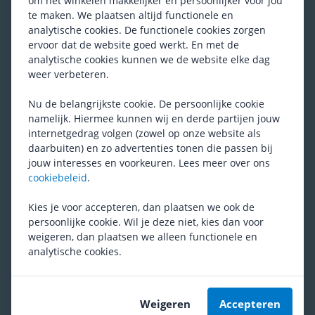
om het winkelen makkelijker en persoonlijker voor jou
(
1
)
te maken. We plaatsen altijd functionele en
Adviesprijs
41,-
analytische cookies. De functionele cookies zorgen
29,95
ervoor dat de website goed werkt. En met de
analytische cookies kunnen we de website elke dag
SRAM
Red eTAP BlipClamps
weer verbeteren.
(
3
)
Adviesprijs
16,-
Nu de belangrijkste cookie. De persoonlijke cookie
13,99
namelijk. Hiermee kunnen wij en derde partijen jouw
internetgedrag volgen (zowel op onze website als
daarbuiten) en zo advertenties tonen die passen bij
SRAM
RIVAL AXS E1 Coverset Hydro
jouw interesses en voorkeuren. Lees meer over ons
Adviesprijs
41,-
cookiebeleid
.
29,-
Kies je voor accepteren, dan plaatsen we ook de
persoonlijke cookie. Wil je deze niet, kies dan voor
weigeren, dan plaatsen we alleen functionele en
Campagnolo
Ergopower EC-RE700
analytische cookies.
12-Speed Hoods
Adviesprijs
37,33
31,95
Weigeren
Accepteren