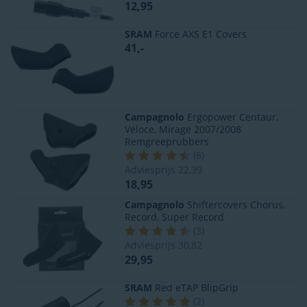
12,95
SRAM
Force AXS E1 Covers
41,-
Campagnolo
Ergopower Centaur,
Veloce, Mirage 2007/2008
Remgreeprubbers
(
8
)
Adviesprijs
22,39
18,95
Campagnolo
Shiftercovers Chorus,
Record, Super Record
(
3
)
Adviesprijs
30,82
29,95
SRAM
Red eTAP BlipGrip
(
2
)