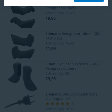
Shimano
Dura-Ace ST-R9270
Remgreeprubbers
Adviesprijs
25,49
19,95
Shimano
Remgreeprubbers GRX
RX815 Di2
Adviesprijs
16,99
11,99
SRAM
Rival eTap / Force D2 AXS
Remgreeprubbers
Adviesprijs
39,-
29,95
Shimano
SM-BCC-1 Elektrische
Voedingskabel
(
1
)
Adviesprijs
18,99