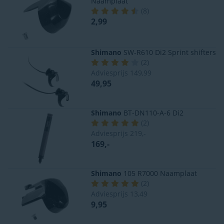
Naamplaat
(
8
)
2,99
Shimano
SW-R610 Di2 Sprint shifters
(
2
)
Adviesprijs
149,99
49,95
Shimano
BT-DN110-A-6 Di2
(
2
)
Adviesprijs
219,-
169,-
Shimano
105 R7000 Naamplaat
(
2
)
Adviesprijs
13,49
9,95