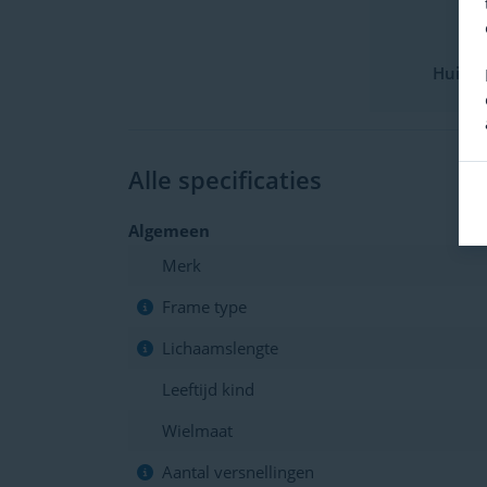
42
Huidig
Alle specificaties
Algemeen
Merk
Frame type
Lichaamslengte
Leeftijd kind
Wielmaat
Aantal versnellingen