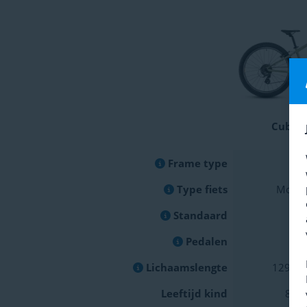
Cube A
Frame type
Jon
Type fiets
Mount
Standaard
N
Pedalen
Lichaamslengte
129cm 
Leeftijd kind
8 - 1