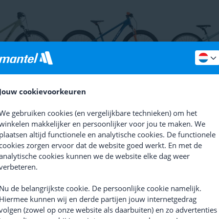
CID 240
Cube Acid 240 Disc
Puky LS-
Jouw cookievoorkeuren
We gebruiken cookies (en vergelijkbare technieken) om het
gens
Jongens
winkelen makkelijker en persoonlijker voor jou te maken. We
plaatsen altijd functionele en analytische cookies. De functionele
ainbike
Mountainbike
cookies zorgen ervoor dat de website goed werkt. En met de
ee
Nee
analytische cookies kunnen we de website elke dag weer
verbeteren.
Ja
Ja
Nu de belangrijkste cookie. De persoonlijke cookie namelijk.
- 140cm
129cm - 140cm
129 cm 
Hiermee kunnen wij en derde partijen jouw internetgedrag
1 jaar
8 - 11 jaar
Vanaf 
volgen (zowel op onze website als daarbuiten) en zo advertenties