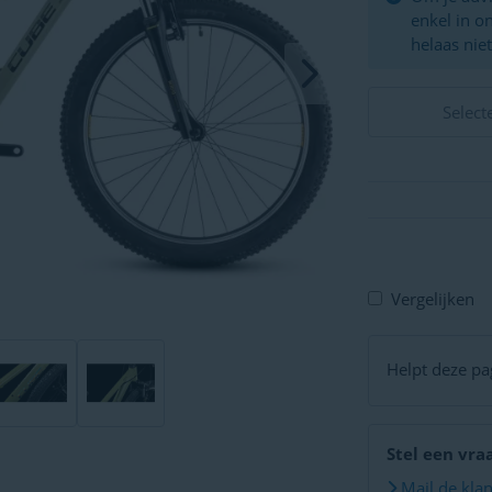
enkel in o
helaas niet
Select
Vergelijken
Helpt deze pag
Stel een vra
Mail de kla