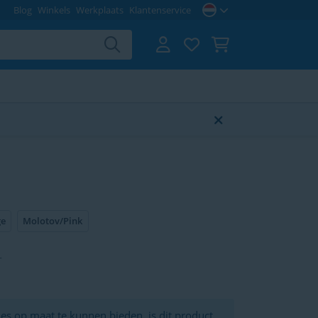
Blog
Winkels
Werkplaats
Klantenservice
ge
Molotov/Pink
-
es op maat te kunnen bieden, is dit product