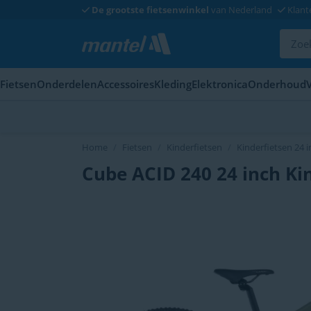
De grootste fietsenwinkel
van Nederland
Klant
Fietsen
Onderdelen
Accessoires
Kleding
Elektronica
Onderhoud
Home
Fietsen
Kinderfietsen
Kinderfietsen 24 
Cube ACID 240 24 inch Kin