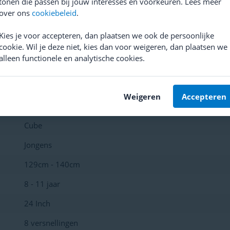
tonen die passen bij jouw interesses en voorkeuren. Lees meer
9,-
449,-
55
over ons
cookiebeleid
.
 product
Bekijk product
Bekijk 
Kies je voor accepteren, dan plaatsen we ook de persoonlijke
cookie. Wil je deze niet, kies dan voor weigeren, dan plaatsen we
alleen functionele en analytische cookies.
Weigeren
Accepteren
Cube
Jongens
129cm - 140cm
8 - 11 jaar
24 Inch
8 versnellingen