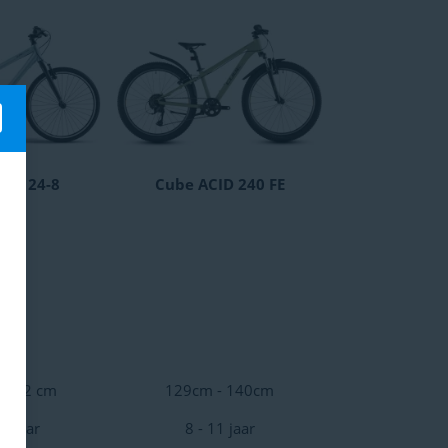
Pro 24-8
Cube ACID 240 FE
- 152 cm
129cm - 140cm
7 jaar
8 - 11 jaar