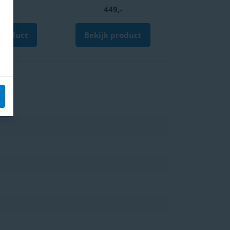
0,-
449,-
product
Bekijk product