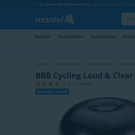
De grootste fietsenwinkel
van Nederland
Klant
Fietsen
Onderdelen
Accessoires
Kledi
Home
Fietsaccessoires
Fietsveiligheid
Fietsbel
BBB Cycling Loud & Clear
217 reviews
MANTELS KEUZE