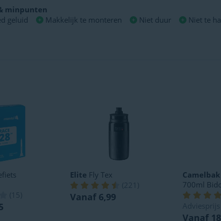
 & minpunten
d geluid
Makkelijk te monteren
Niet duur
Niet te h
fiets
Elite
Fly Tex
Camelbak
700ml Bid
(
221
)
(
15
)
Vanaf 6,99
5
Adviesprij
Vanaf 18