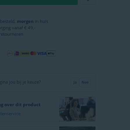
besteld,
morgen
in huis
rging vanaf € 49,-
retourneren
ina jou bij je keuze?
Ja
Nee
ag over dit product
ntenservice