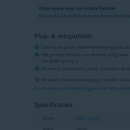
Onze keuze voor de luidste fietsbel
De Loud & Clear Deluxe is een duurzame fiets
monteren is op je stuur van je stadsfiets, mou
heeft een luide en heldere klank, waardoor je
Plus- & minpunten
kan fietsen.
Dankzij de quick-release bevestiging past de
Het grotere formaat van deze bel zorgt voor
van BBB Cycling is.
De veer is van roestvrij staal, waardoor de
De quick-release bevestiging is minder duu
Lees wat onze klanten zeggen over dit produc
Specificaties
Merk
BBB Cycling
Kleur
Zwart