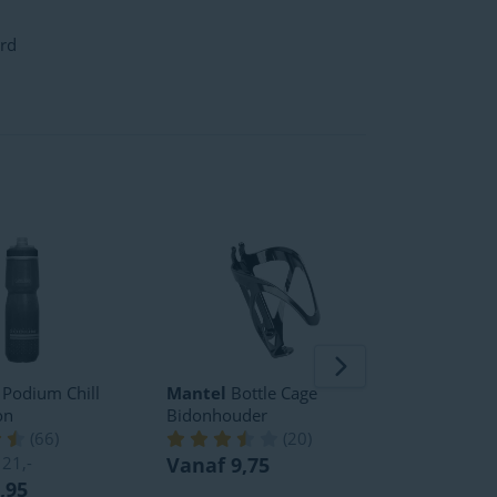
ard
Podium Chill
Mantel
Bottle Cage
BBB Cycl
on
Bidonhouder
BBC-40 B
(
66
)
(
20
)
s
21,-
Vanaf 9,75
Adviespri
,95
Vanaf 1