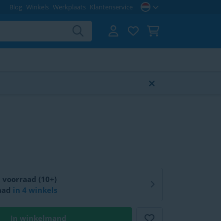
Blog
Winkels
Werkplaats
Klantenservice
Online op voorraad (10+)
aad
in
4 winkels
In winkelmand