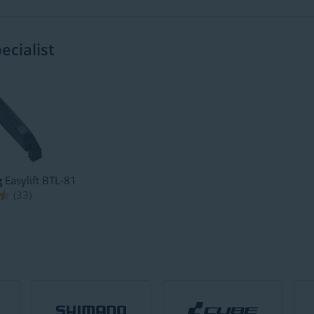
cialist
g
Easylift BTL-81
(
33
)