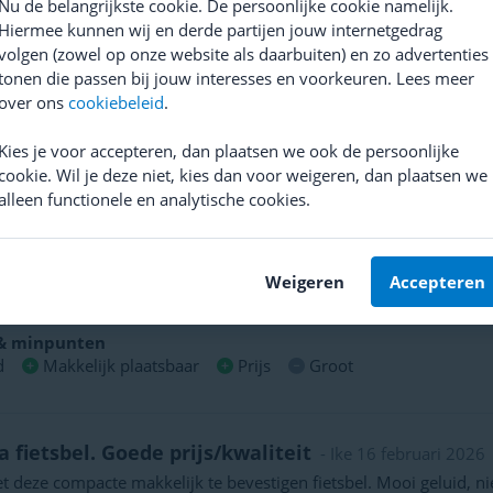
Nu de belangrijkste cookie. De persoonlijke cookie namelijk.
Hiermee kunnen wij en derde partijen jouw internetgedrag
volgen (zowel op onze website als daarbuiten) en zo advertenties
luide bel, ringetje kunnen moeilijk op te zetten 
tonen die passen bij jouw interesses en voorkeuren. Lees meer
luide bel, heel goed te horen! Ik moest wel mijn bel vastmaken
over ons
cookiebeleid
.
je, omdat de omtrek van mijn stuur te groot was om hem ‘normaal
en ringetje te klein. Hierbuiten geen minpunten!
Kies je voor accepteren, dan plaatsen we ook de persoonlijke
 & minpunten
cookie. Wil je deze niet, kies dan voor weigeren, dan plaatsen we
ig makkelijk te bevestigen
Luide bel
Kleine rubberen rin
alleen functionele en analytische cookies.
lijk geluid.
- Richard 25 februari 2026
Weigeren
Accepteren
uide bel, dus goed hoorbaar!
 & minpunten
d
Makkelijk plaatsbaar
Prijs
Groot
 fietsbel. Goede prijs/kwaliteit
- Ike 16 februari 2026
et deze compacte makkelijk te bevestigen fietsbel. Mooi geluid, nie