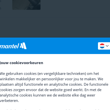
s
s
 harde bel voor het fietsen
- Nina 10 mei 2026
 werkt perfect voor mij tijdens het wielrennen. Er komt een mooi
 afstandje nog steeds goed hoort. Fijn om anderen te waarschuwe
 & minpunten
Jouw cookievoorkeuren
d geluid
Klein formaat
We gebruiken cookies (en vergelijkbare technieken) om het
winkelen makkelijker en persoonlijker voor jou te maken. We
plaatsen altijd functionele en analytische cookies. De functionele
oop
- Piet 8 april 2026
cookies zorgen ervoor dat de website goed werkt. En met de
rdt niet geraakt door op knop te drukken
analytische cookies kunnen we de website elke dag weer
 & minpunten
verbeteren.
s behalve loud!