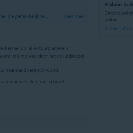
Probeer in d
Direct beschik
bel die gemakkelijk te
Lees meer
online.
ntainbike of racefiets! De bel
Meer inform
 veilig door het verkeer heen
ze fietsbel om alle stuurdiameters.
 extra volume waardoor het de luidste bel
 duurzaamheid vergroot wordt.
rzaam dan een klem met schroef.
t