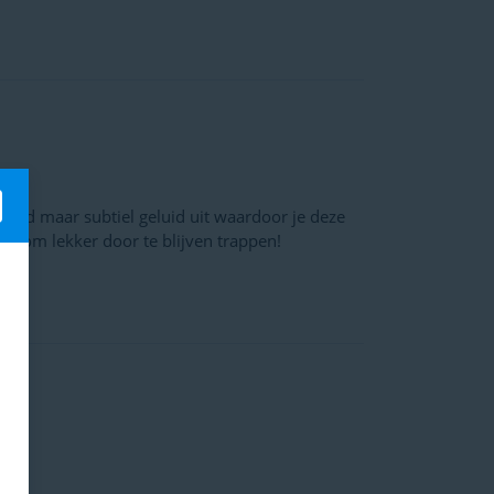
 hard maar subtiel geluid uit waardoor je deze
n om lekker door te blijven trappen!