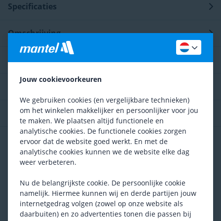
Specificaties
Omschrijving
Technologie
Jouw cookievoorkeuren
Gebruikerstips
We gebruiken cookies (en vergelijkbare technieken)
om het winkelen makkelijker en persoonlijker voor jou
Service en advies
te maken. We plaatsen altijd functionele en
analytische cookies. De functionele cookies zorgen
Review
ervoor dat de website goed werkt. En met de
analytische cookies kunnen we de website elke dag
5
weer verbeteren.
inge, 14 januari 2026
Super fietszakkzn voor dagdagelijks gebruik
Nu de belangrijkste cookie. De persoonlijke cookie
De geleverde fietszakken gemakkelijk op de fiets
namelijk. Hiermee kunnen wij en derde partijen jouw
kunnen bevestigen. Zeer praktisch in gebruik voor
internetgedrag volgen (zowel op onze website als
werk en boodschappen.
Mooi
Ruime fietszakken.
daarbuiten) en zo advertenties tonen die passen bij