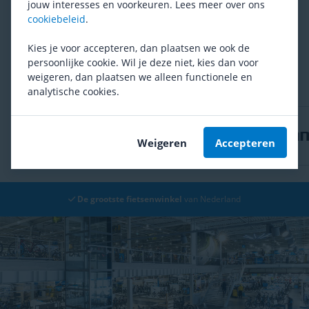
jouw interesses en voorkeuren. Lees meer over ons
Zeer gemakkelijk in gebruik
cookiebeleid
.
Het totale gewicht
Kies je voor accepteren, dan plaatsen we ook de
Automatisch vertaald
persoonlijke cookie. Wil je deze niet, kies dan voor
weigeren, dan plaatsen we alleen functionele en
analytische cookies.
Weigeren
Accepteren
De grootste fietsenwinkel
van Nederland