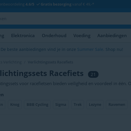
enbeoordeling
4.6/5
Gratis bezorging
vanaf € 49,-*
ng
Elektronica
Onderhoud
Voeding
Aanbiedingen
De beste aanbiedingen vind je in onze
Summer Sale
. Shop nu!
s Verlichting
Verlichtingssets Racefiets
lichtingssets Racefiets
21
htingssets voor racefietsen bieden veiligheid en voordeel in één.
htingssets voor racefietsen bevatten perfect op elkaar afgestemde 
en
 goed zichtbaar, of je nu door de stad racet of op donkere landwege
in
Knog
BBB Cycling
Sigma
Trek
Lezyne
Ravemen