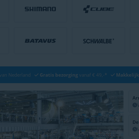
van Nederland
Gratis bezorging
vanaf € 49,-*
Makkelijk
Ar
De