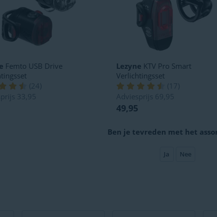
e
Femto USB Drive
Lezyne
KTV Pro Smart
htingsset
Verlichtingsset
(
24
)
(
17
)
prijs
33,95
Adviesprijs
69,95
49,95
Ben je tevreden met het asso
Ja
Nee