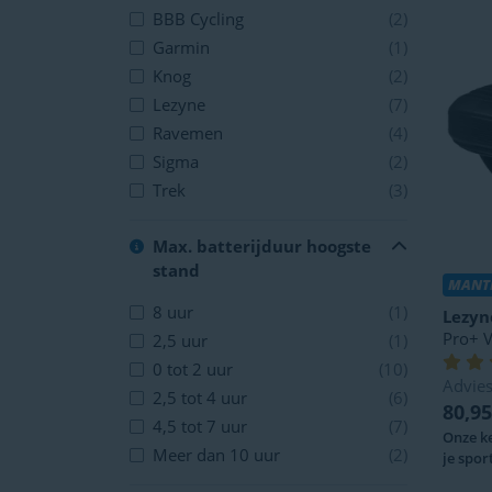
BBB Cycling
(2)
Garmin
(1)
Knog
(2)
Lezyne
(7)
Ravemen
(4)
Sigma
(2)
Trek
(3)
Max. batterijduur hoogste
stand
MANTE
8 uur
(1)
Lezyn
Pro+ V
2,5 uur
(1)
0 tot 2 uur
(10)
Advies
2,5 tot 4 uur
(6)
80,95
4,5 tot 7 uur
(7)
Onze ke
Meer dan 10 uur
(2)
je sport