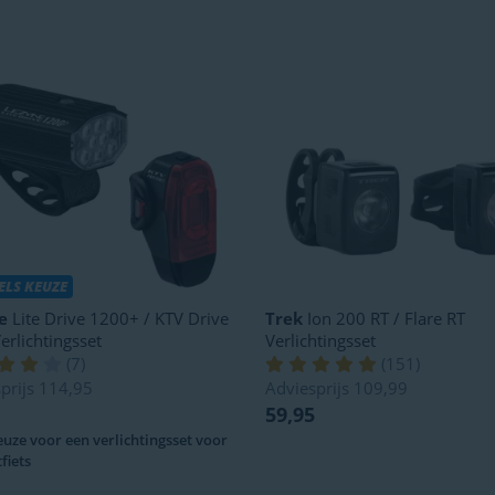
LS KEUZE
e
Lite Drive 1200+ / KTV Drive
Trek
Ion 200 RT / Flare RT
erlichtingsset
Verlichtingsset
(
7
)
(
151
)
prijs
114,95
Adviesprijs
109,99
59,95
uze voor een verlichtingsset voor
fiets