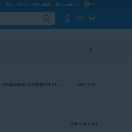
Blog
Winkels
Werkplaats
Klantenservice
 Onze speciaal samengestelde
Lees meer
voor- en achterlichten. Zo ben je
n traint.
Sorteren op