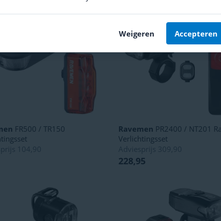
Weigeren
Accepteren
men
FR500 / TR150
Ravemen
PR2400 / NT201 R
htingsset
Verlichtingsset
prijs
104,90
Adviesprijs
309,90
228,95