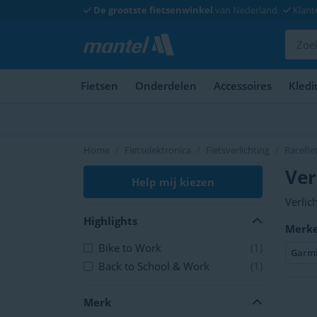
De grootste fietsenwinkel
van Nederland
Klant
Fietsen
Onderdelen
Accessoires
Kledi
Home
Fietselektronica
Fietsverlichting
Racefiet
Ver
Help mij kiezen
Verlic
verlic
Highlights
Merk
altijd
Bike to Work
(1)
Garm
Back to School & Work
(1)
Merk