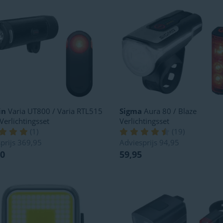
in
Varia UT800 / Varia RTL515
Sigma
Aura 80 / Blaze
Verlichtingsset
Verlichtingsset
(
1
)
(
19
)
prijs
369,95
Adviesprijs
94,95
90
59,95