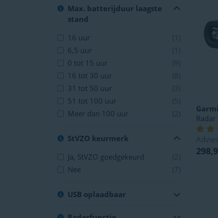
Max. batterijduur laagste
stand
16 uur
(1)
6,5 uur
(1)
0 tot 15 uur
(9)
16 tot 30 uur
(8)
31 tot 50 uur
(3)
51 tot 100 uur
(5)
Garm
Meer dan 100 uur
(2)
Radar 
StVZO keurmerk
Advies
298,
Ja, StVZO goedgekeurd
(2)
Nee
(7)
USB oplaadbaar
Radarfunctie