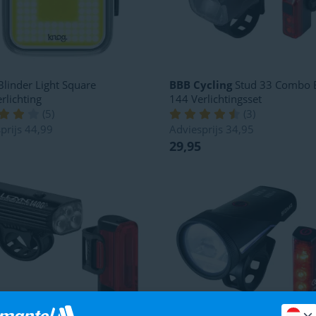
linder Light Square
BBB Cycling
Stud 33 Combo 
erlichting
144 Verlichtingsset
(
5
)
(
3
)
prijs
44,99
Adviesprijs
34,95
29,95