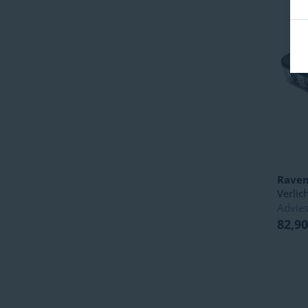
Rave
Verlic
Advies
82,90