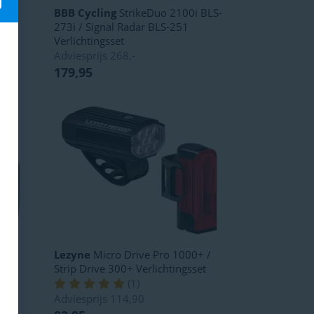
BBB Cycling
StrikeDuo 2100i BLS-
273i / Signal Radar BLS-251
Verlichtingsset
Adviesprijs
268,-
179,95
dar
Lezyne
Micro Drive Pro 1000+ /
Strip Drive 300+ Verlichtingsset
(
1
)
Adviesprijs
114,90