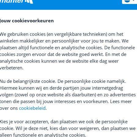
e
Macro Drive 1400+ / Lezyne
Sigma
Aura 100 LINK + Blaze
Drive Pro 400+ Verlichtingsset
Verlichtingsset
prijs
154,90
(
2
)
Jouw cookievoorkeuren
90
Adviesprijs
119,95
75,95
We gebruiken cookies (en vergelijkbare technieken) om het
winkelen makkelijker en persoonlijker voor jou te maken. We
plaatsen altijd functionele en analytische cookies. De functionele
cookies zorgen ervoor dat de website goed werkt. En met de
analytische cookies kunnen we de website elke dag weer
verbeteren.
Nu de belangrijkste cookie. De persoonlijke cookie namelijk.
Hiermee kunnen wij en derde partijen jouw internetgedrag
volgen (zowel op onze website als daarbuiten) en zo advertenties
tonen die passen bij jouw interesses en voorkeuren. Lees meer
over ons
cookiebeleid
.
e
Mega Drive 2400+ / Lezyne
Trek
Ion Pro RT / CarBack Ra
Drive Pro 400+ Verlichtingsset
Verlichtingsset
Kies je voor accepteren, dan plaatsen we ook de persoonlijke
prijs
234,90
Adviesprijs
339,98
cookie. Wil je deze niet, kies dan voor weigeren, dan plaatsen we
90
218,95
alleen functionele en analytische cookies.