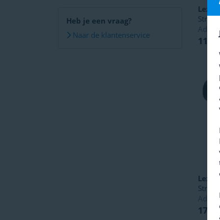
Lezyn
Strip 
Heb je een vraag?
Advies
Naar de klantenservice
114,
Lezyn
Strip 
Advies
174,