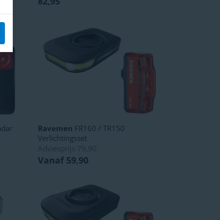
82,95
adar
Ravemen
FR160 / TR150
Verlichtingsset
Adviesprijs
79,90
Vanaf 59,90