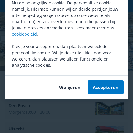
Nu de belangrijkste cookie. De persoonlijke cookie
De grootste fietsenwinkel
van Nederland
namelijk. Hiermee kunnen wij en derde partijen jouw
internetgedrag volgen (zowel op onze website als
daarbuiten) en zo advertenties tonen die passen bij
jouw interesses en voorkeuren. Lees meer over ons
cookiebeleid
.
Kies je voor accepteren, dan plaatsen we ook de
persoonlijke cookie. Wil je deze niet, kies dan voor
weigeren, dan plaatsen we alleen functionele en
analytische cookies.
Arnhem
Weigeren
Accepteren
Morgen:
09:00 - 18:00
Den Bosch
Morgen:
10:00 - 20:00
Utrecht