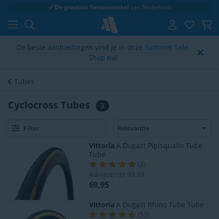
De grootste fietsenwinkel
van Nederland
De beste aanbiedingen vind je in onze
Summer Sale
.
Shop nu!
Tubes
Cyclocross Tubes
3
Filter
Vittoria
A Dugast Pipisquallo Tube
Tube
(
2
)
Adviesprijs
99,99
69,95
Vittoria
A Dugast Rhino Tube Tube
(
52
)