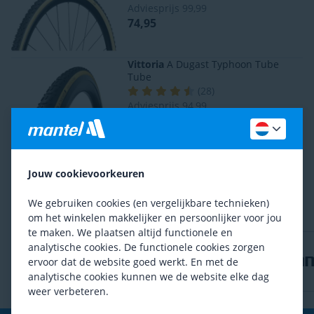
Adviesprijs
99,99
74,95
Vittoria
A Dugast Typhoon Tube
Tube
(
28
)
Adviesprijs
94,99
Vanaf 71,95
Ben je tevreden met het assortiment?
Jouw cookievoorkeuren
Ja
Nee
We gebruiken cookies (en vergelijkbare technieken)
om het winkelen makkelijker en persoonlijker voor jou
te maken. We plaatsen altijd functionele en
analytische cookies. De functionele cookies zorgen
ervoor dat de website goed werkt. En met de
analytische cookies kunnen we de website elke dag
weer verbeteren.