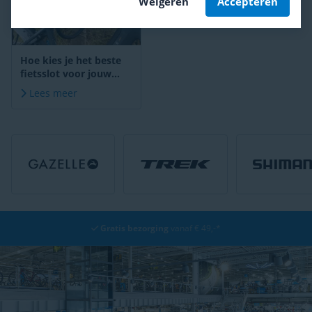
Weigeren
Accepteren
Hoe kies je het beste
fietsslot voor jouw
fiets? [Koopgids]
Lees meer
Gratis bezorging
vanaf € 49,-*