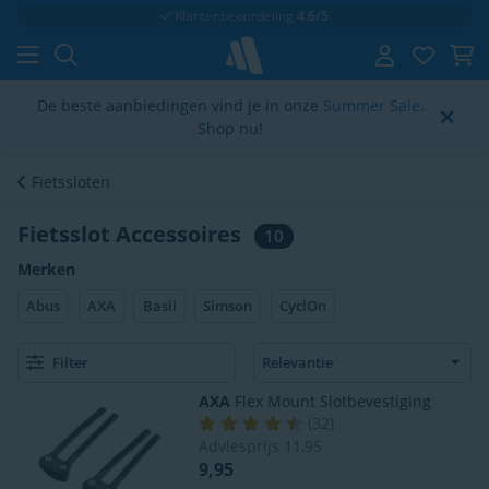
Klantenbeoordeling
4.6/5
De beste aanbiedingen vind je in onze
Summer Sale
.
Shop nu!
Fietssloten
Fietsslot Accessoires
10
Merken
Abus
AXA
Basil
Simson
CyclOn
Filter
AXA
Flex Mount Slotbevestiging
(
32
)
Adviesprijs
11,95
9,95