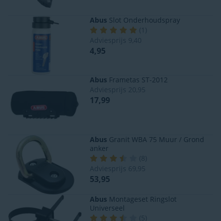
Abus
Slot Onderhoudspray
(
1
)
Adviesprijs
9,40
4,95
Abus
Frametas ST-2012
Adviesprijs
20,95
17,99
Abus
Granit WBA 75 Muur / Grond
anker
(
8
)
Adviesprijs
69,95
53,95
Abus
Montageset Ringslot
Universeel
(
5
)