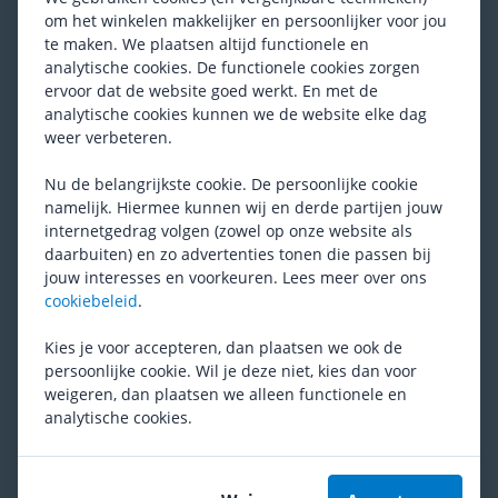
(
1
)
om het winkelen makkelijker en persoonlijker voor jou
8,50
te maken. We plaatsen altijd functionele en
analytische cookies. De functionele cookies zorgen
ervoor dat de website goed werkt. En met de
analytische cookies kunnen we de website elke dag
Basil
MIK HD Borgpen
weer verbeteren.
19,95
Nu de belangrijkste cookie. De persoonlijke cookie
namelijk. Hiermee kunnen wij en derde partijen jouw
internetgedrag volgen (zowel op onze website als
daarbuiten) en zo advertenties tonen die passen bij
jouw interesses en voorkeuren. Lees meer over ons
Ben je tevreden met het assortiment?
cookiebeleid
.
Ja
Nee
Kies je voor accepteren, dan plaatsen we ook de
persoonlijke cookie. Wil je deze niet, kies dan voor
weigeren, dan plaatsen we alleen functionele en
Ontdek meer op onze blog
analytische cookies.