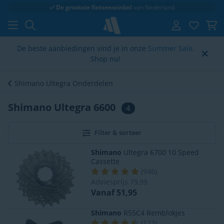
De grootste fietsenwinkel
van Nederland
De beste aanbiedingen vind je in onze
Summer Sale
.
Shop nu!
Shimano Ultegra Onderdelen
Shimano Ultegra 6600
4
Filter & sorteer
Shimano
Ultegra 6700 10 Speed
Cassette
(
946
)
Adviesprijs
79,99
Vanaf 51,95
Shimano
R55C4 Remblokjes
(
123
)