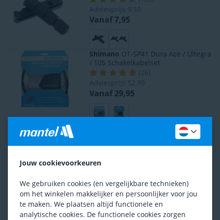
Adviesprijs
9,50
Vanaf 7,95
Shimano
OT-SP41 Dura Ace / Ultegra
/ 105 Schakelkabelset
(
26
)
Adviesprijs
52,99
Vanaf 29,95
Shimano
Ultegra 6600 10 Speed
Ketting
(
192
)
Adviesprijs
33,99
Jouw cookievoorkeuren
24,95
We gebruiken cookies (en vergelijkbare technieken)
om het winkelen makkelijker en persoonlijker voor jou
Ben je tevreden met het assortiment?
te maken. We plaatsen altijd functionele en
analytische cookies. De functionele cookies zorgen
Ja
Nee