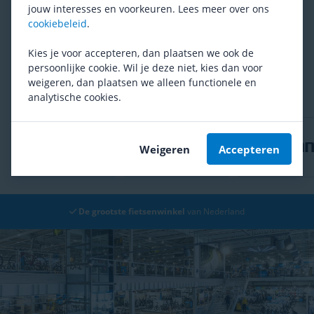
24,95
jouw interesses en voorkeuren. Lees meer over ons
cookiebeleid
.
Ben je tevreden met het assortiment?
Kies je voor accepteren, dan plaatsen we ook de
persoonlijke cookie. Wil je deze niet, kies dan voor
Ja
Nee
weigeren, dan plaatsen we alleen functionele en
analytische cookies.
Weigeren
Accepteren
De grootste fietsenwinkel
van Nederland