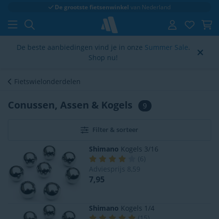
De grootste fietsenwinkel
van Nederland
De beste aanbiedingen vind je in onze
Summer Sale
.
Shop nu!
Fietswielonderdelen
Conussen, Assen & Kogels
9
Filter & sorteer
Shimano
Kogels 3/16
(
6
)
Adviesprijs
8,59
7,95
Shimano
Kogels 1/4
(
15
)