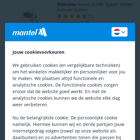
Shimano
Nexus 3/7/8/ Speed Stalen
Asmoer Achter
(
1
)
Adviesprijs
1,79
1,50
Shimano
Y49398040 Achteras
(
2
)
Jouw cookievoorkeuren
Adviesprijs
34,99
21,95
We gebruiken cookies (en vergelijkbare technieken)
om het winkelen makkelijker en persoonlijker voor jou
te maken. We plaatsen altijd functionele en
Shimano
Y49398050
analytische cookies. De functionele cookies zorgen
(
5
)
ervoor dat de website goed werkt. En met de
Adviesprijs
21,99
analytische cookies kunnen we de website elke dag
12,95
weer verbeteren.
Nu de belangrijkste cookie. De persoonlijke cookie
Shimano
XT Y3CZ98020 Conus
Rechts en Achteras
namelijk. Hiermee kunnen wij en derde partijen jouw
(
7
)
internetgedrag volgen (zowel op onze website als
Adviesprijs
34,49
daarbuiten) en zo advertenties tonen die passen bij