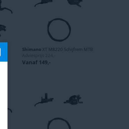
em
Shimano
XT M8220 Schijfrem MTB
Adviesprijs
224,-
Vanaf 149,-