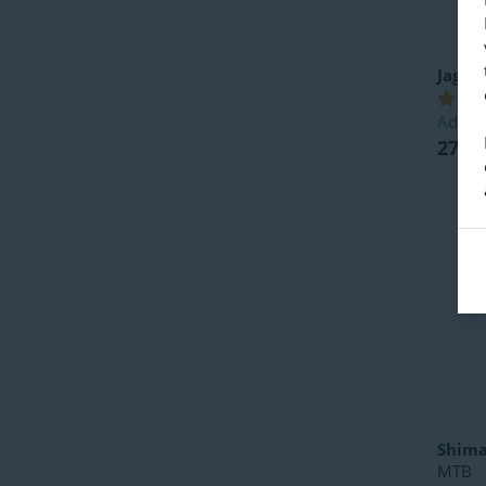
Jagwi
Advies
27,95
Shim
MTB