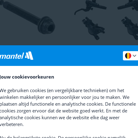
ano
Flatmount Bout C
Shimano
SLX M7100 Schijfr
MTB
(
10
)
(
20
)
prijs
7,79
Adviesprijs
129,99
Jouw cookievoorkeuren
Vanaf 89,-
We gebruiken cookies (en vergelijkbare technieken) om het
winkelen makkelijker en persoonlijker voor jou te maken. We
plaatsen altijd functionele en analytische cookies. De functionele
cookies zorgen ervoor dat de website goed werkt. En met de
analytische cookies kunnen we de website elke dag weer
verbeteren.
Nu de belangrijkste cookie. De persoonlijke cookie namelijk.