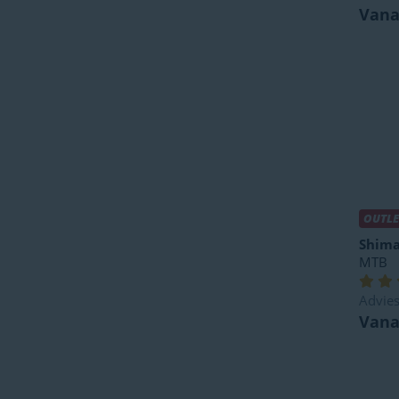
Vana
OUTLE
Shim
MTB
Advies
Vanaf