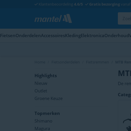
Klantenbeoordeling
4.6/5
Gratis bezorging
vanaf 
Fietsen
Onderdelen
Accessoires
Kleding
Elektronica
Onderhoud
Home
Fietsonderdelen
Fietsremmen
MTB Re
MT
Highlights
Nieuw
De rem
mounta
Outlet
Categ
kunnen
Groene Keuze
mount
Topmerken
Shimano
Magura