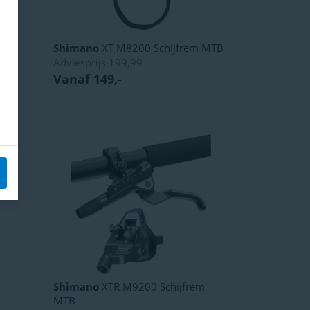
Shimano
XT M8200 Schijfrem MTB
Adviesprijs
199,99
Vanaf 149,-
Shimano
XTR M9200 Schijfrem
MTB