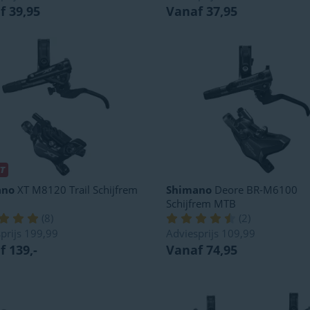
f 39,95
Vanaf 37,95
T
ano
XT M8120 Trail Schijfrem
Shimano
Deore BR-M6100
Schijfrem MTB
(
8
)
(
2
)
prijs
199,99
Adviesprijs
109,99
 139,-
Vanaf 74,95