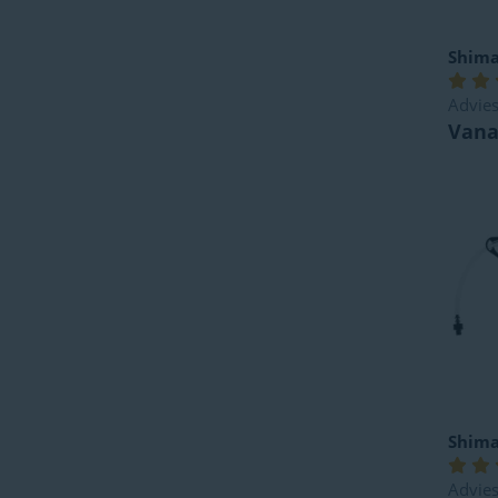
Shim
Advies
Vana
Shim
Advies