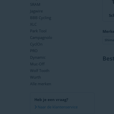
SRAM
Jagwire
Sc
BBB Cycling
XLC
Park Tool
Merk
Campagnolo
Shim
CyclOn
PRO
Bes
Dynamic
Muc-Off
Wolf Tooth
Würth
Alle merken
Heb je een vraag?
Naar de klantenservice