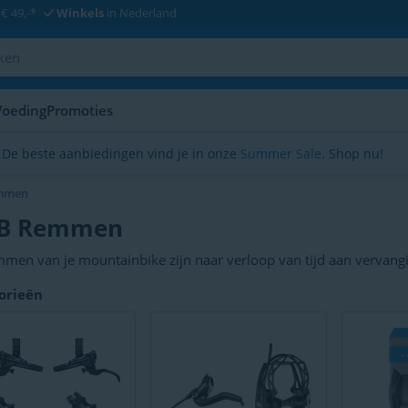
€ 49,-*
Winkels
in Nederland
Voeding
Promoties
De beste aanbiedingen vind je in onze
Summer Sale
. Shop nu!
mmen
B Remmen
men van je mountainbike zijn naar verloop van tijd aan vervangi
inbiken een ongelukje in een klein hoekje zitten waardoor je re
orieën
 krijgen. Het maakt niet uit of je velgremmen of schijfremmen heb
ainbike remmen te vervangen.