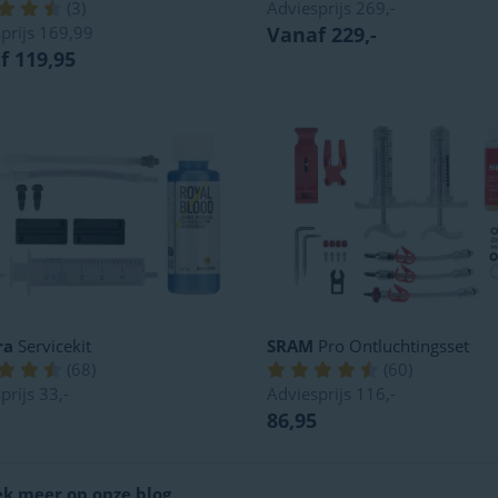
(
3
)
Adviesprijs
269,-
prijs
169,99
Vanaf 229,-
f 119,95
ra
Servicekit
SRAM
Pro Ontluchtingsset
(
68
)
(
60
)
prijs
33,-
Adviesprijs
116,-
86,95
k meer op onze blog