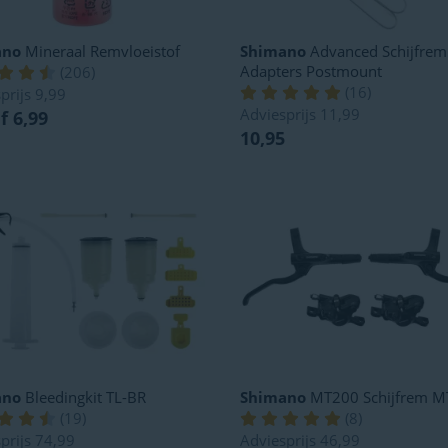
ano
Mineraal Remvloeistof
Shimano
Advanced Schijfrem
Adapters Postmount
(
206
)
(
16
)
prijs
9,99
Adviesprijs
11,99
f 6,99
10,95
ano
Bleedingkit TL-BR
Shimano
MT200 Schijfrem M
(
19
)
(
8
)
prijs
74,99
Adviesprijs
46,99