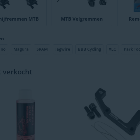
hijfremmen MTB
MTB Velgremmen
Rem
en
ano
Magura
SRAM
Jagwire
BBB Cycling
XLC
Park Too
t verkocht