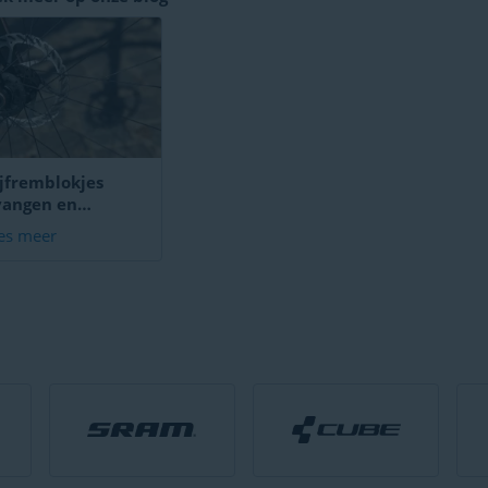
jfremblokjes
vangen en
emmen [How-to]
es meer