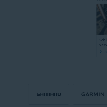
Schi
ver
inr
Le