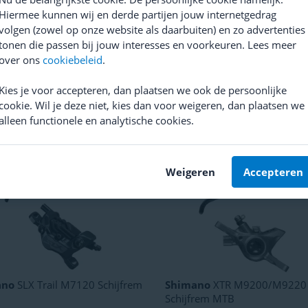
Hiermee kunnen wij en derde partijen jouw internetgedrag
volgen (zowel op onze website als daarbuiten) en zo advertenties
tonen die passen bij jouw interesses en voorkeuren. Lees meer
re
Road Pro Brake Kit kabelset
Shimano
MT501 + MT520
over ons
cookiebeleid
.
Schijfrem MTB
(
24
)
(
1
)
prijs
35,99
Kies je voor accepteren, dan plaatsen we ook de persoonlijke
Adviesprijs
139,99
cookie. Wil je deze niet, kies dan voor weigeren, dan plaatsen we
Vanaf 99,-
alleen functionele en analytische cookies.
Weigeren
Accepteren
ano
SLX Trail M7120 Schijfrem
Shimano
XTR M9200/M9220
Schijfrem MTB