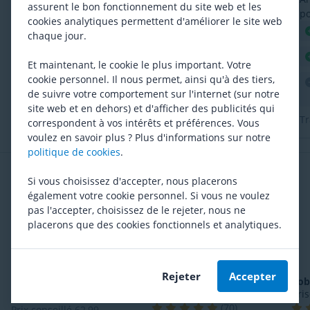
assurent le bon fonctionnement du site web et les
facile à fixer
po
cookies analytiques permettent d'améliorer le site web
pi
Fixation rapide
Robuste
chaque jour.
Traduction automatique
Et maintenant, le cookie le plus important. Votre
cookie personnel. Il nous permet, ainsi qu'à des tiers,
de suivre votre comportement sur l'internet (sur notre
site web et en dehors) et d'afficher des publicités qui
Tr
correspondent à vos intérêts et préférences. Vous
voulez en savoir plus ? Plus d'informations sur notre
politique de cookies
.
Fréquemment achetés ensemble
Si vous choisissez d'accepter, nous placerons
également votre cookie personnel. Si vous ne voulez
pas l'accepter, choisissez de le rejeter, nous ne
placerons que des cookies fonctionnels et analytiques.
Rejeter
Accepter
Bobike
Go Mini
Bobike
ONE Mini Siège
Bob
Vélo Avant
Bri
(
4
)
(
70
)
Prix conseillé
62,99