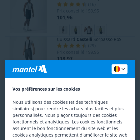
(
16
)
Prix conseillé
159,95
101,96
Cuissard
Castelli
Sorpasso RoS
(
29
)
Prix conseillé
199,95
118,97
Cuissard
Castelli
Entrata 2
(
4
)
Vos préférences sur les cookies
Prix conseillé
100,-
84,95
Nous utilisons des cookies (et des techniques
similaires) pour rendre les achats plus faciles et plus
personnalisés. Nous plaçons toujours des cookies
fonctionnels et analytiques. Les cookies fonctionnels
Cuissard
Rapha
Pro Team Training II
Prix le plus bas antérieur
145,16
assurent le bon fonctionnement du site web et les
141,86
cookies analytiques permettent d'améliorer le site web