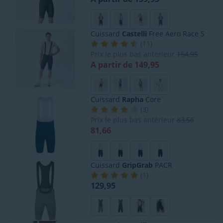
Cuissard
Castelli
Free Aero Race S
(
11
)
Prix le plus bas antérieur
154,95
A partir de 149,95
Cuissard
Rapha
Core
(
3
)
Prix le plus bas antérieur
83,56
81,66
Cuissard
GripGrab
PACR
(
1
)
129,95