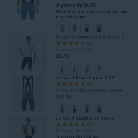
A partir de 84,95
Notre choix d'un cuissard pour hommes
moyen de gamme
Cuissard
Castelli
Competizione 2
(
6
)
Prix conseillé
120,-
82,41
Cuissard
Assos
Equipe R S11
(
8
)
Prix le plus bas antérieur
199,95
169,95
Cuissard
Castelli
Espresso 2
(
2
)
Prix conseillé
180,-
A partir de 159,95