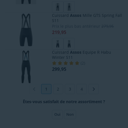
Cuissard
Assos
Mille GTS Spring Fall
S11
Prix le plus bas antérieur
279,95
219,95
Cuissard
Assos
Equipe R Habu
Winter S11
(
2
)
299,95
1
2
3
4
Êtes-vous satisfait de notre assortiment ?
Oui
Non