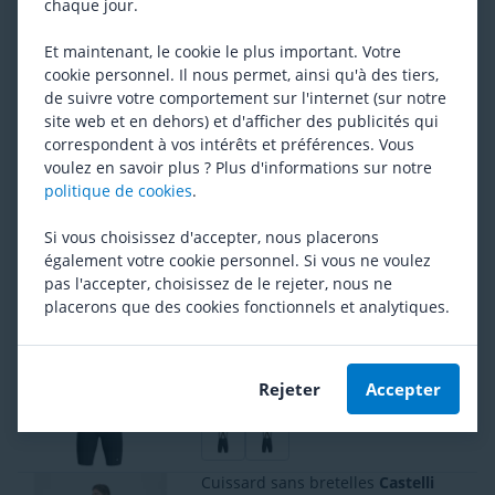
chaque jour.
Et maintenant, le cookie le plus important. Votre
Cuissard
Castelli
Unlimited Cargo 2
cookie personnel. Il nous permet, ainsi qu'à des tiers,
Prix conseillé
129,95
de suivre votre comportement sur l'internet (sur notre
97,95
site web et en dehors) et d'afficher des publicités qui
correspondent à vos intérêts et préférences. Vous
voulez en savoir plus ? Plus d'informations sur notre
politique de cookies
.
Cuissard
Assos
Mille GTS S11 ST
(
6
)
Si vous choisissez d'accepter, nous placerons
Prix le plus bas antérieur
249,95
également votre cookie personnel. Si vous ne voulez
219,95
pas l'accepter, choisissez de le rejeter, nous ne
placerons que des cookies fonctionnels et analytiques.
Cuissard
Assos
Equipe RS S11
Prix le plus bas antérieur
249,95
Rejeter
Accepter
209,95
Cuissard sans bretelles
Castelli