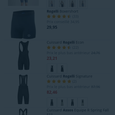
Rogelli
Boxershort
(
33
)
Prix conseillé
34,95
29,95
Cuissard
Rogelli
Econ
(
22
)
Prix le plus bas antérieur
24,76
23,21
Cuissard
Rogelli
Signature
(
2
)
Prix le plus bas antérieur
87,96
82,46
Cuissard
Assos
Equipe R Spring Fall
S11