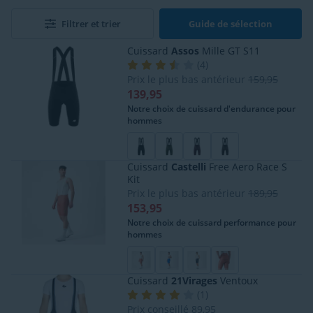
dans le choix d'un cuissard cycliste. Il existe des
cuissards imperméables, des cuissards coupe-
Filtrer et trier
Guide de sélection
vent et des cuissards d'hiver. Il existe un cuissard
parfait pour chaque temps et chaque saison.
Cuissard
Assos
Mille GT S11
(
4
)
Prix le plus bas antérieur
159,95
139,95
Notre choix de cuissard d'endurance pour
hommes
Cuissard
Castelli
Free Aero Race S
Kit
Prix le plus bas antérieur
189,95
153,95
Notre choix de cuissard performance pour
hommes
Cuissard
21Virages
Ventoux
(
1
)
Prix conseillé
89,95