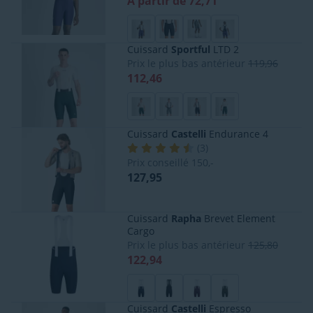
A partir de 72,71
Cuissard
Sportful
LTD 2
Prix le plus bas antérieur
119,96
112,46
Cuissard
Castelli
Endurance 4
(
3
)
Prix conseillé
150,-
127,95
Cuissard
Rapha
Brevet Element
Cargo
Prix le plus bas antérieur
125,80
122,94
Cuissard
Castelli
Espresso