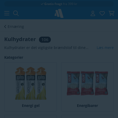
Gratis fragt
fra 399 kr
Ernæring
Kulhydrater
106
Kulhydrater er det vigtigste brændstof til dine
Læs mere
muskler. Vælg
energibarer
for vedvarende energi,
Kategorier
energigeleer
for et hurtigt boost eller energy chews
som et tygbart alternativ. Desuden vedligeholder
isotoniske
og
hypertoniske
sportsdrikke både
energi og væskebalance.
Energi gel
Energibarer