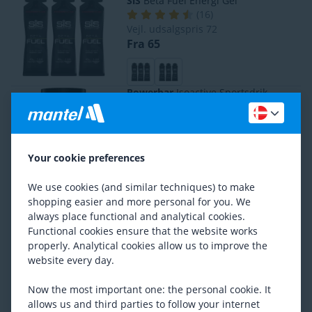
SiS
Beta Fuel Energi Gel
(
16
)
Vejl. udsalgspris
72
Fra 65
Powerbar
Isoactive Sportsdrik
(
66
)
Fra 138
Your cookie preferences
Maurten
Drink Mix 160
We use cookies (and similar techniques) to make
(
10
)
shopping easier and more personal for you. We
Fra 65
always place functional and analytical cookies.
Functional cookies ensure that the website works
properly. Analytical cookies allow us to improve the
website every day.
BORN
Super Liquid Gel
(
32
)
Now the most important one: the personal cookie. It
Vejl. udsalgspris
64
Fra 56
allows us and third parties to follow your internet