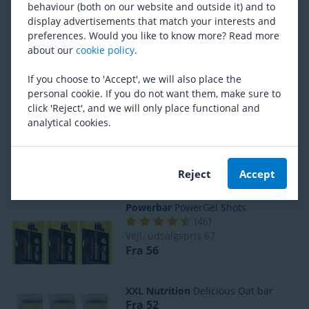
behaviour (both on our website and outside it) and to
display advertisements that match your interests and
preferences. Would you like to know more? Read more
Amacx
Drink Gel Bundle
about our
cookie policy
.
(
5
)
Fra 67
If you choose to 'Accept', we will also place the
personal cookie. If you do not want them, make sure to
click 'Reject', and we will only place functional and
analytical cookies.
Mantel
Isotonisk Sportsdrik
(
72
)
Fra 86
Reject
Accept
Powerbar
PowerGel Shots
(
46
)
Vejl. udsalgspris
67
Fra 56
XXL Nutrition
Delicious Oat bar
Fra 52