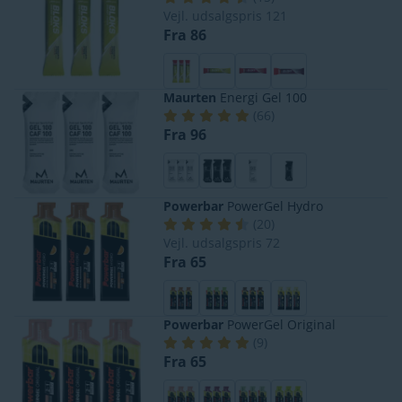
Vejl. udsalgspris
121
Fra 86
Maurten
Energi Gel 100
(
66
)
Fra 96
Powerbar
PowerGel Hydro
(
20
)
Vejl. udsalgspris
72
Fra 65
Powerbar
PowerGel Original
(
9
)
Fra 65