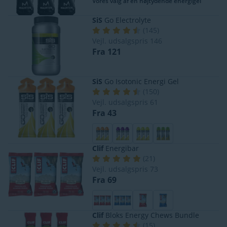
Vores valg af en højtydende energigel
SiS
Go Electrolyte
(
145
)
Vejl. udsalgspris
146
Fra 121
SiS
Go Isotonic Energi Gel
(
150
)
Vejl. udsalgspris
61
Fra 43
Clif
Energibar
(
21
)
Vejl. udsalgspris
73
Fra 69
Clif
Bloks Energy Chews Bundle
(
15
)