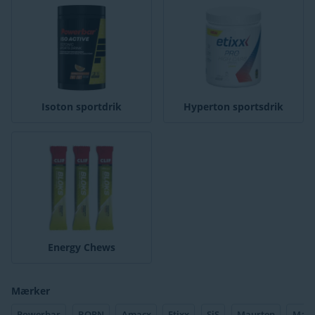
Isoton sportdrik
Hyperton sportsdrik
Energy Chews
Mærker
Powerbar
BORN
Amacx
Etixx
SiS
Maurten
Mant