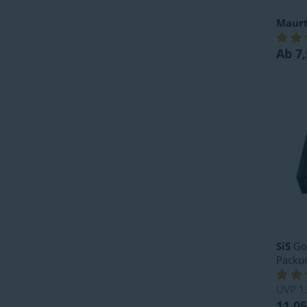
Maur
Ab 7,
SiS
Go 
Packu
UVP
1
11,05