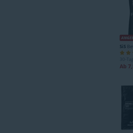
ANGE
SiS
Bet
30-Ta
Ab 7,