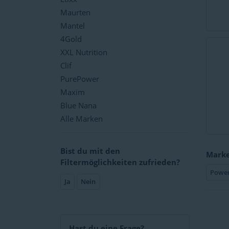
Maurten
Mantel
4Gold
XXL Nutrition
Clif
PurePower
Maxim
Blue Nana
Alle Marken
Bist du mit den
Mark
Filtermöglichkeiten zufrieden?
Powe
Ja
Nein
Hast du eine Frage?