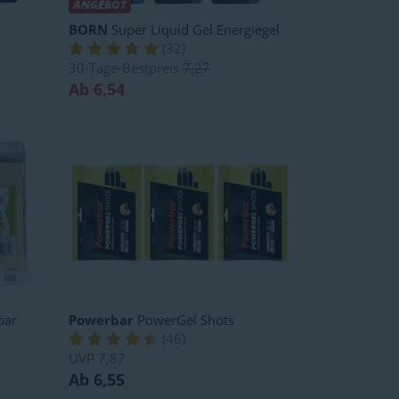
ANGEBOT
BORN
Super Liquid Gel Energiegel
(
32
)
30-Tage-Bestpreis
7,27
Ab 6,54
bar
Powerbar
PowerGel Shots
(
46
)
UVP
7,87
Ab 6,55