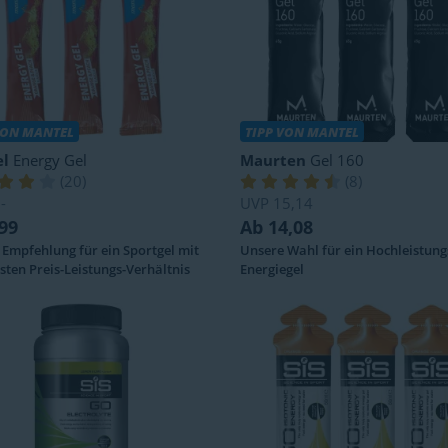
VON MANTEL
TIPP VON MANTEL
l
Energy Gel
Maurten
Gel 160
(
20
)
(
8
)
-
UVP
15,14
99
Ab 14,08
Empfehlung für ein Sportgel mit
Unsere Wahl für ein Hochleistung
ten Preis-Leistungs-Verhältnis
Energiegel