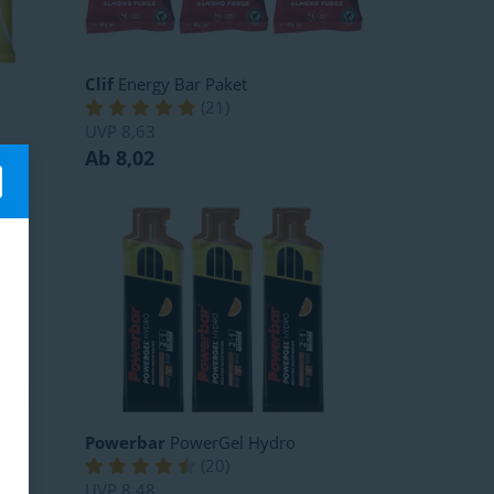
Clif
Energy Bar Paket
(
21
)
UVP
8,63
Ab 8,02
Powerbar
PowerGel Hydro
(
20
)
UVP
8,48