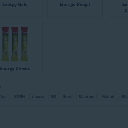
Energy Gels
Energie Riegel
Is
G
Energy Chews
e
rbar
BORN
Amacx
SiS
Etixx
Maurten
Mantel
4Go