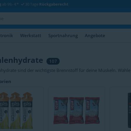
g
ab 99,- €*
30 Tage
Rückgaberecht
ktronik
Werkstatt
Sportnahrung
Angebote
lenhydrate
107
hydrate sind der wichtigste Brennstoff für deine Muskeln. Wähl
e,
Energiegels
für einen schnellen Boost oder
Energy Chews
als k
orien
e
und hypertone Sportgetränke sowohl Energie als auch Flüssigkei