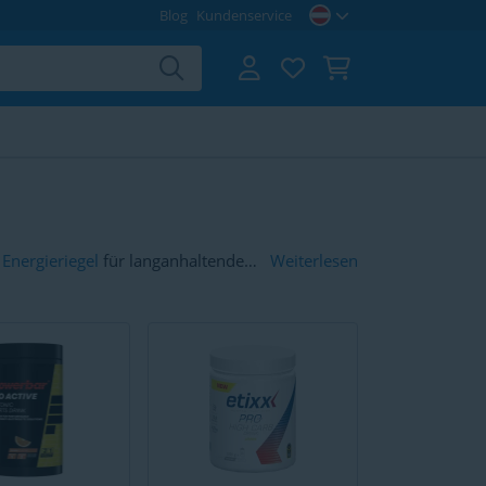
Blog
Kundenservice
e
Energieriegel
für langanhaltende
Weiterlesen
aubare Alternative. Zudem halten
tshaushalt aufrecht.