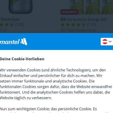
ANGEBOT
Electrolyte
SiS
Go Isotonic Energy Gel
(
145
)
(
150
)
7,15
30-Tage-Bestpreis
6,-
4,08
Ab 5,-
Deine Cookie-Vorlieben
Wir verwenden Cookies (und ähnliche Technologien), um den
Einkauf einfacher und persönlicher für dich zu machen. Wir
setzen immer funktionale und analytische Cookies. Die
funktionalen Cookies sorgen dafür, dass die Website einwandfrei
funktioniert. Und die analytischen Cookies helfen uns dabei, die
BOT
Website täglich zu verbessern.
oks Energy Chews Paket
Maurten
Gel 100 Energy Gel
(
15
)
(
66
)
Nun zum wichtigsten Cookie; das persönliche Cookie. Es
ge-Bestpreis
12,06
Ab 11,20