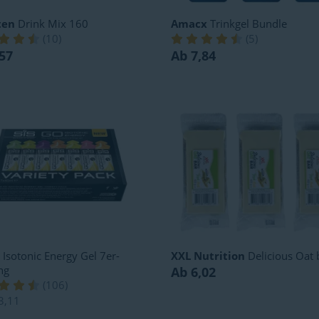
ten
Drink Mix 160
Amacx
Trinkgel Bundle
(
10
)
(
5
)
57
Ab 7,84
Isotonic Energy Gel 7er-
XXL Nutrition
Delicious Oat 
ng
Ab 6,02
(
106
)
3,11