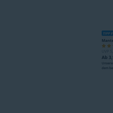
TIPP 
Mante
UVP
5,
Ab 3,
Unsere 
dem bes