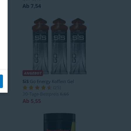
Ab 7,54
ANGEBOT
SiS
Go Energy Koffein Gel
(
25
)
30-Tage-Bestpreis
6,66
Ab 5,55