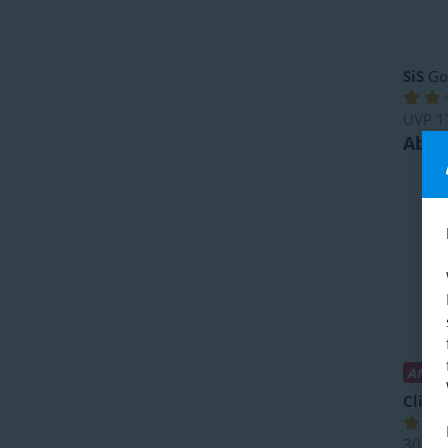
SiS
Go 
UVP
1
Ab 1
ANGE
Clif
Bl
30-Ta