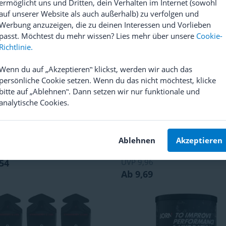
ermöglicht uns und Dritten, dein Verhalten im Internet (sowohl
0,04
auf unserer Website als auch außerhalb) zu verfolgen und
Werbung anzuzeigen, die zu deinen Interessen und Vorlieben
passt. Möchtest du mehr wissen? Lies mehr über unsere
Cookie-
Richtlinie.
Wenn du auf „Akzeptieren‟ klickst, werden wir auch das
persönliche Cookie setzen. Wenn du das nicht möchtest, klicke
bitte auf „Ablehnen‟. Dann setzen wir nur funktionale und
analytische Cookies.
Ablehnen
Akzeptieren
rbar
PowerGel Original
Powerbar
Black Line Fuel Gel
(
9
)
(
2
)
54
UVP
9,96
Ab 9,69