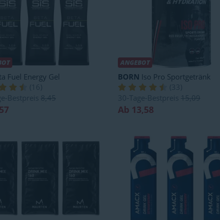
BOT
ANGEBOT
a Fuel Energy Gel
BORN
Iso Pro Sportgetränk
(
16
)
(
33
)
ge-Bestpreis
8,45
30-Tage-Bestpreis
15,09
57
Ab 13,58