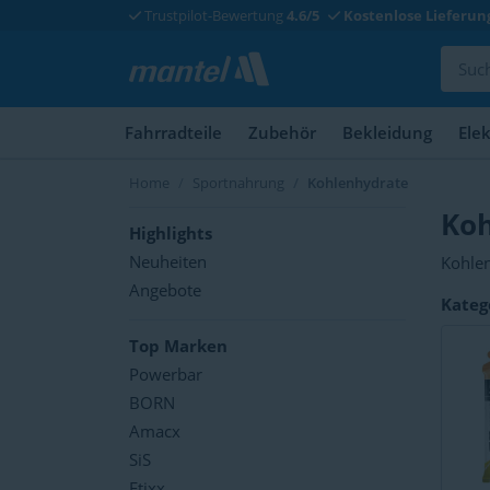
Trustpilot-Bewertung
4.6/5
Kostenlose Lieferun
Fahrradteile
Zubehör
Bekleidung
Ele
Home
Sportnahrung
Kohlenhydrate
Koh
Highlights
Neuheiten
Kohlen
Energi
Angebote
Kateg
isoton
Top Marken
Powerbar
BORN
Amacx
SiS
Etixx