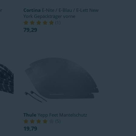
r
Cortina
E-Nite / E-Blau / E-Lett New
York Gepäckträger vorne
(
1
)
79,29
Thule
Yepp Feet Mantelschutz
(
5
)
19,79