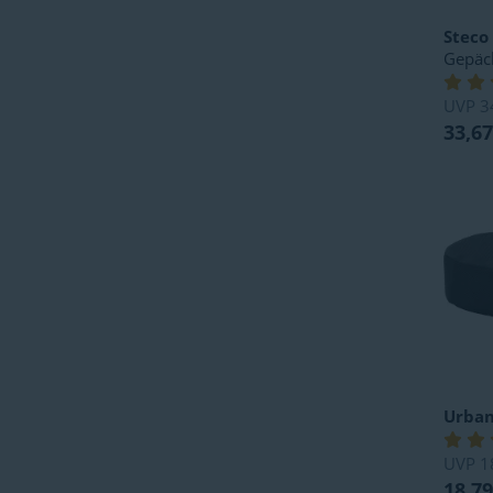
Steco
Gepäc
UVP
3
33,67
Urban
UVP
1
18,79