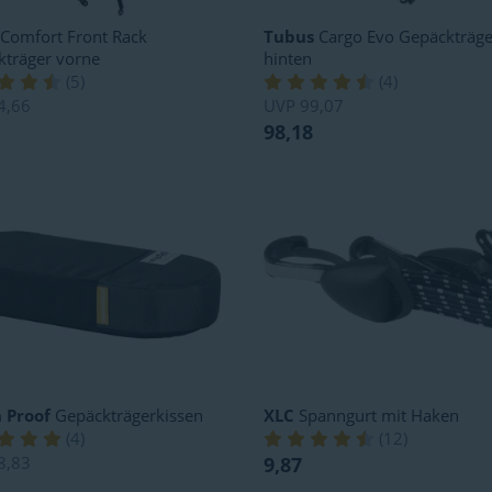
Comfort Front Rack
Tubus
Cargo Evo Gepäckträge
kträger vorne
hinten
(
5
)
(
4
)
4,66
UVP
99,07
98,18
 Proof
Gepäckträgerkissen
XLC
Spanngurt mit Haken
(
4
)
(
12
)
8,83
9,87