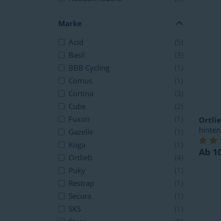
Marke
Acid
(5)
Basil
(3)
BBB Cycling
(1)
Comus
(1)
Cortina
(3)
Cube
(2)
Fuxon
(1)
Ortli
hinten
Gazelle
(1)
Koga
(1)
Ab 1
Ortlieb
(4)
Puky
(1)
Restrap
(1)
Secura
(1)
SKS
(1)