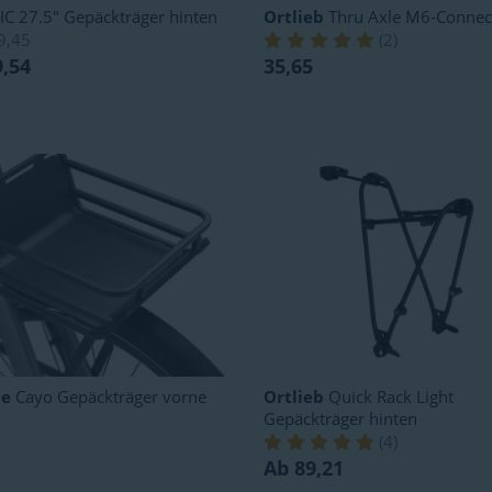
IC 27.5" Gepäckträger hinten
Ortlieb
Thru Axle M6-Connec
9,45
(
2
)
9,54
35,65
le
Cayo Gepäckträger vorne
Ortlieb
Quick Rack Light
Gepäckträger hinten
(
4
)
Ab 89,21