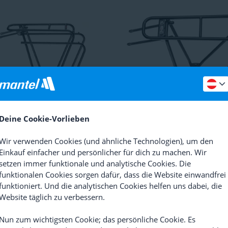
Deine Cookie-Vorlieben
s
Logo Evo Gepäckträger
Tubus
Vega Classic Gepäckträ
hinten
Wir verwenden Cookies (und ähnliche Technologien), um den
(
10
)
UVP
99,07
Einkauf einfacher und persönlicher für dich zu machen. Wir
28,83
91,14
setzen immer funktionale und analytische Cookies. Die
04
funktionalen Cookies sorgen dafür, dass die Website einwandfrei
funktioniert. Und die analytischen Cookies helfen uns dabei, die
Website täglich zu verbessern.
Nun zum wichtigsten Cookie; das persönliche Cookie. Es