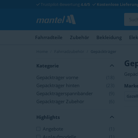
Trustpilot-Bewertung
4.6/5
Kostenlose Lieferun
Fahrradteile
Zubehör
Bekleidung
Ele
Home
Fahrradzubehör
Gepäckträger
Gep
Kategorie
Gepäck
Gepäckträger vorne
(18)
ein Ci
Gepäckträger hinten
(23)
Mark
umfang
Gepäckträgerspannbänder
(9)
brauch
Gazel
Citybi
Gepäckträger Zubehör
(6)
kann. 
Rucksä
Highlights
Angebote
(1)
Auslaufmodelle
(1)