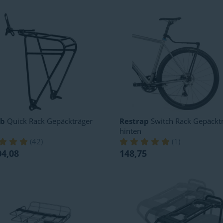
eb
Quick Rack Gepäckträger
Restrap
Switch Rack Gepäckt
hinten
(
42
)
(
1
)
04,08
148,75