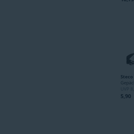
Steco
Gepäck
UVP
8
5,90