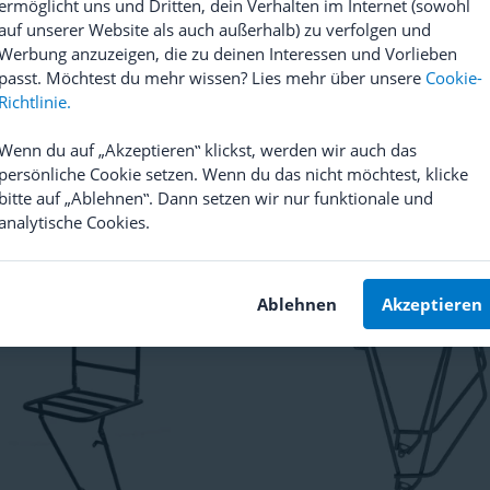
ermöglicht uns und Dritten, dein Verhalten im Internet (sowohl
auf unserer Website als auch außerhalb) zu verfolgen und
Werbung anzuzeigen, die zu deinen Interessen und Vorlieben
passt. Möchtest du mehr wissen? Lies mehr über unsere
Cookie-
Richtlinie.
s
DUO Lowrider Gepäckträger
Tubus
Disco für Scheibenbr
Wenn du auf „Akzeptieren‟ klickst, werden wir auch das
Gepäckträger hinten
persönliche Cookie setzen. Wenn du das nicht möchtest, klicke
(
26
)
(
5
)
bitte auf „Ablehnen‟. Dann setzen wir nur funktionale und
9,24
UVP
109,04
analytische Cookies.
90,20
Ablehnen
Akzeptieren