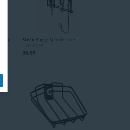
emsen
Steco
Buggy-Mee de Luxe
UVP
47,55
36,69