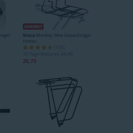
ANGEBOT
räger
Steco
Monkey Mee Gepäckträger
Hinten
(
158
)
30-Tage-Bestpreis
29,70
26,73