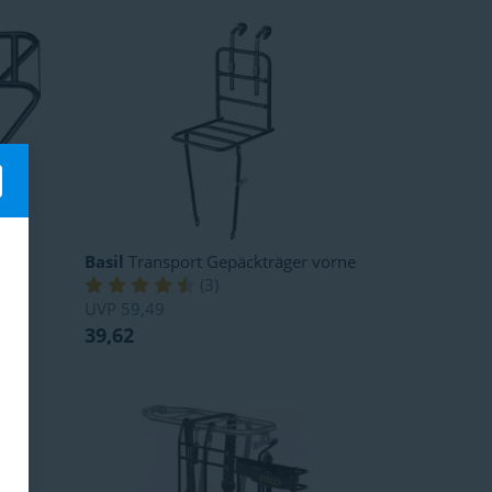
ger
Basil
Transport Gepäckträger vorne
(
3
)
UVP
59,49
39,62