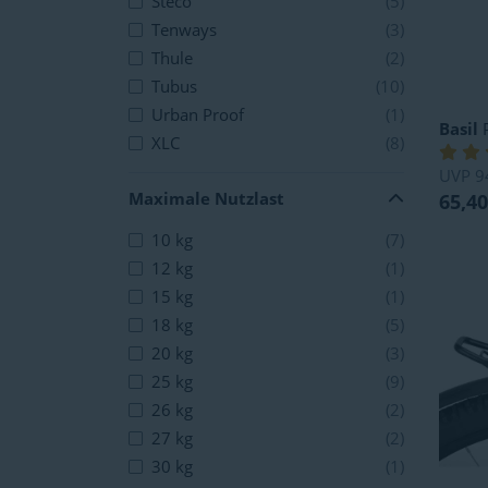
Steco
(5)
Tenways
(3)
Thule
(2)
Tubus
(10)
Urban Proof
(1)
Basil
P
XLC
(8)
UVP
9
Maximale Nutzlast
65,40
10 kg
(7)
12 kg
(1)
15 kg
(1)
18 kg
(5)
20 kg
(3)
25 kg
(9)
26 kg
(2)
27 kg
(2)
30 kg
(1)