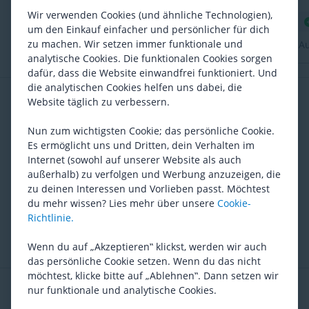
Hammerhead Karoo 3 mit einem Frontscheinwerfer
Die Verarbeitung ist hochwertig
Wir verwenden Cookies (und ähnliche Technologien),
zu verbinden, und es funktioniert einwandfrei.
um den Einkauf einfacher und persönlicher für dich
zu machen. Wir setzen immer funktionale und
A
analytische Cookies. Die funktionalen Cookies sorgen
dafür, dass die Website einwandfrei funktioniert. Und
die analytischen Cookies helfen uns dabei, die
Wird oft zusammen gekauft
Website täglich zu verbessern.
Nun zum wichtigsten Cookie; das persönliche Cookie.
Es ermöglicht uns und Dritten, dein Verhalten im
Internet (sowohl auf unserer Website als auch
außerhalb) zu verfolgen und Werbung anzuzeigen, die
zu deinen Interessen und Vorlieben passt. Möchtest
du mehr wissen? Lies mehr über unsere
Cookie-
Ravemen
FR500
Richtlinie.
(
24
)
UVP
69,37
Wenn du auf „Akzeptieren‟ klickst, werden wir auch
50,53
das persönliche Cookie setzen. Wenn du das nicht
möchtest, klicke bitte auf „Ablehnen‟. Dann setzen wir
Empfohlen von deinem Produktspezialist
nur funktionale und analytische Cookies.