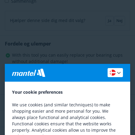
Sammenlign
Hjælper denne side dig med dit valg?
Ja
Nej
Fordele og ulemper
With this tool you can easily replace your bearing cups
without additional damage!
Designed to evenly distribute force without damaging
your frame.
Læs hvad vores kunder siger om dette produkt
Your cookie preferences
Specifikationer
We use cookies (and similar techniques) to make
shopping easier and more personal for you. We
always place functional and analytical cookies.
Beskrivelse
Functional cookies ensure that the website works
properly. Analytical cookies allow us to improve the
Service og rådgivning