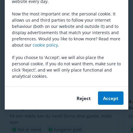
website every day.
Now the most important one: the personal cookie. It
Anmeldelser
allows us and third parties to follow your internet
3.8
/ 5
Gennemsnitlig fra
20 Anmeldelser
behaviour (both on our website and outside it) and to
display advertisements that match your interests and
5
9 Anmeldelser
preferences. Would you like to know more? Read more
about our
cookie policy
.
4
4 Anmeldelser
3
2 Anmeldelser
If you choose to 'Accept', we will also place the
personal cookie. If you do not want them, make sure to
2
3 Anmeldelser
click 'Reject', and we will only place functional and
1
2 Anmeldelser
analytical cookies.
Nyeste anmeldelser
Reject
Accept
5
4
Gerko, 11 april 2026
Barnligt simpelt
G
På den måde kan du nemt fjerne dine gamle, slidte
En
lejer.
Det er nemt
Fungerer godt