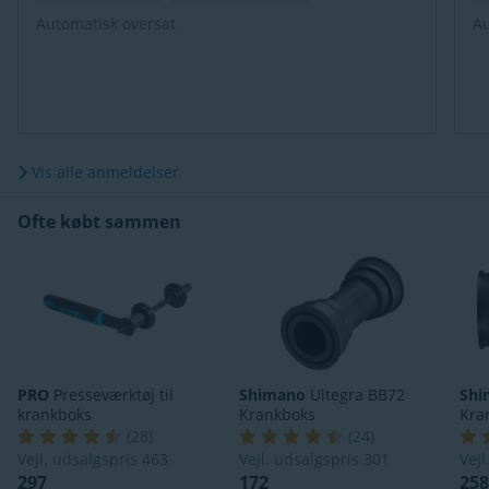
Automatisk oversat
Au
Vis alle anmeldelser
Ofte købt sammen
PRO
Presseværktøj til
Shimano
Ultegra BB72
Shi
krankboks
Krankboks
Kra
(
28
)
(
24
)
Vejl. udsalgspris
463
Vejl. udsalgspris
301
Vej
297
172
25