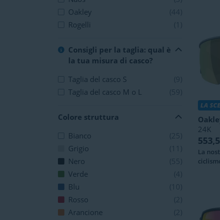
Oakley
(44)
Rogelli
(1)
Consigli per la taglia: qual è
la tua misura di casco?
Taglia del casco S
(9)
Taglia del casco M o L
(59)
LA SC
Colore struttura
Oakle
24K
Bianco
(25)
553,
Grigio
(11)
La nost
Nero
(55)
ciclism
Verde
(4)
Blu
(10)
Rosso
(2)
Arancione
(2)