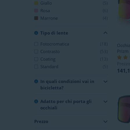
Giallo
(5)
Rosa
(6)
Marrone
(4)
Tipo di lente
Fotocromatica
(18)
Occhia
Prizm
Contrasto
(53)
Coating
(13)
Prezzo
Standard
(5)
141,
In quali condizioni vai in
bicicletta?
Adatto per chi porta gli
occhiali
Prezzo