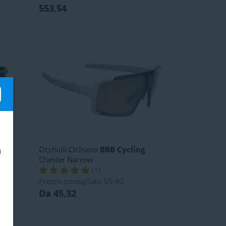
553,54
g
Occhiali Ciclismo
BBB Cycling
ù
Chester Narrow
(
1
)
Prezzo consigliato
55,40
Da 45,32