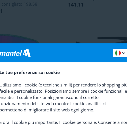
 consigliato
198,58
141,11
11
Le tue preferenze sui cookie
li Ciclismo
Oakley
Sutro Lite
Occhiali Ciclismo
BBB Cyclin
Utilizziamo i cookie (e tecniche simili) per rendere lo shopping pi
Violet
Comet Reader
facile e personalizzato. Posizioniamo sempre i cookie funzionali e
(
3
)
(
3
)
analitici. I cookie funzionali garantiscono il corretto
 consigliato
198,58
Prezzo consigliato
60,44
funzionamento del sito web mentre i cookie analitici ci
33,04
48,35
permettono di migliorare il sito web ogni giorno.
E ora il cookie più importante. Il cookie personale. Consente a noi