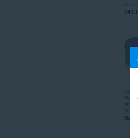
Prezzo
141,
Occhia
Prizm 
Prezzo
Da 1