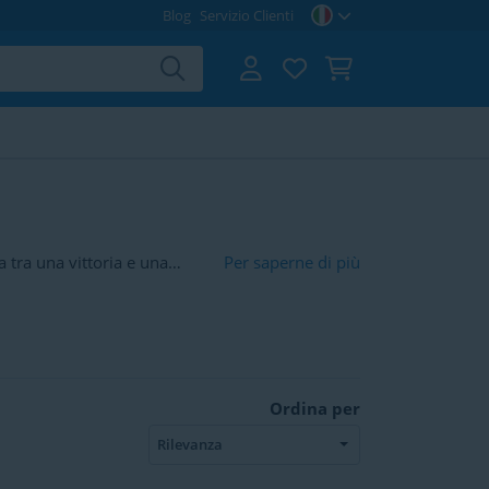
Blog
Servizio Clienti
a tra una vittoria e una
Per saperne di più
 diverse tipologie di lenti.
.
Ordina per