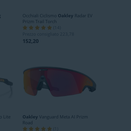
g
Occhiali Ciclismo
Oakley
Radar EV
Prizm Trail Torch
(
14
)
Prezzo consigliato
223,78
152,20
o Lite
Oakley
Vanguard Meta AI Prizm
Road
(
1
)