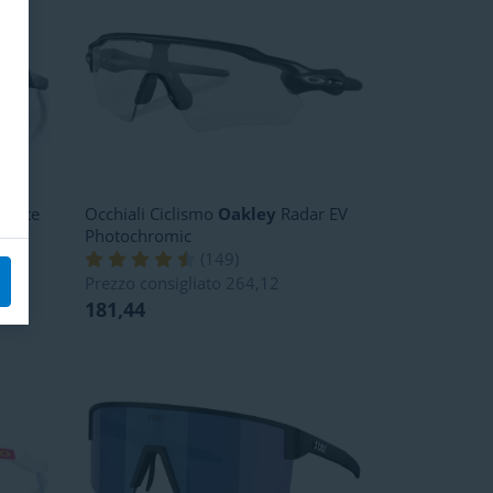
o Lite
Occhiali Ciclismo
Oakley
Radar EV
Photochromic
(
149
)
Prezzo consigliato
264,12
181,44