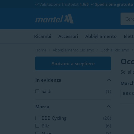
Valutazione Trustpilot
4.6/5
Spedizione gratuita
Ricambi
Accessori
Abbigliamento
Elet
Home
Abbigliamento Ciclismo
Occhiali ciclismo
Occ
Aiutami a scegliere
Sei al
sconfit
In evidenza
Marc
Anche 
Saldi
(1)
BBB C
Marca
BBB Cycling
(28)
Bliz
(6)
Naos
(3)