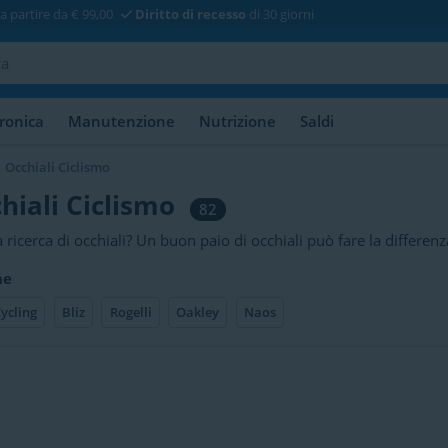
a partire da € 99,00
Diritto di recesso
di 30 giorni
tronica
Manutenzione
Nutrizione
Saldi
Occhiali Ciclismo
hiali Ciclismo
82
la ricerca di occhiali? Un buon paio di occhiali può fare la differenz
ta! I nostri occhiali sono disponibili in diverse misure, colori e con
he
il Recon Jet, il futuristico Smart Eyewear, non è a noi sconosciuto
ycling
Bliz
Rogelli
Oakley
Naos