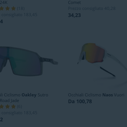
 24K
Comet
(
18
)
Prezzo consigliato
40,28
 consigliato
183,45
34,23
94
li Ciclismo
Oakley
Sutro
Occhiali Ciclismo
Naos
Vuori
Road Jade
Da 100,78
(
6
)
 consigliato
183,45
02