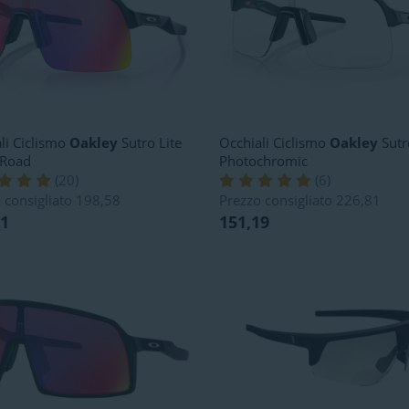
li Ciclismo
Oakley
Sutro Lite
Occhiali Ciclismo
Oakley
Sutr
 Road
Photochromic
(
20
)
(
6
)
 consigliato
198,58
Prezzo consigliato
226,81
11
151,19