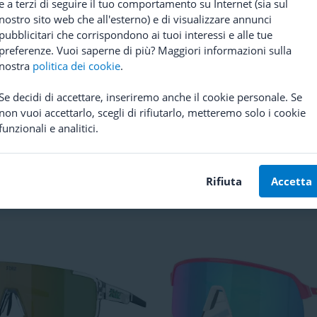
e a terzi di seguire il tuo comportamento su Internet (sia sul
nostro sito web che all'esterno) e di visualizzare annunci
pubblicitari che corrispondono ai tuoi interessi e alle tue
preferenze. Vuoi saperne di più? Maggiori informazioni sulla
nostra
politica dei cookie
.
Se decidi di accettare, inseriremo anche il cookie personale. Se
non vuoi accettarlo, scegli di rifiutarlo, metteremo solo i cookie
funzionali e analitici.
li Ciclismo
Bliz
Fusion
Occhiali Ciclismo
Oakley
Sutr
Sweep Prizm Sapphire
 consigliato
99,77
(
5
)
Rifiuta
Accetta
Prezzo consigliato
198,58
141,11