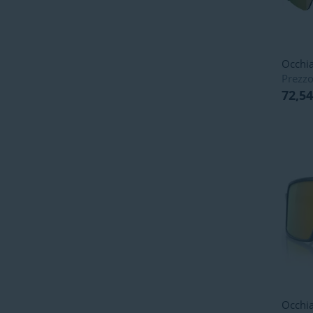
Occhia
Prezzo
72,54
Occhia