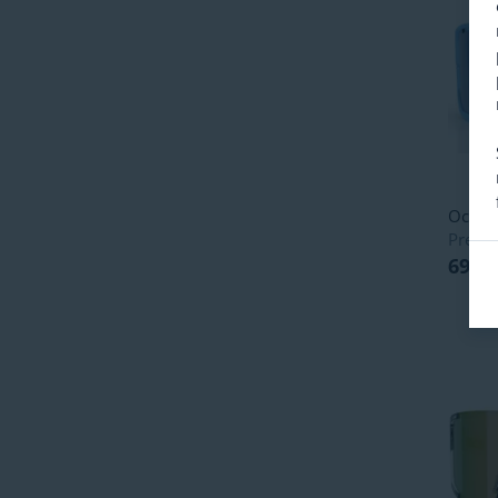
Occhia
Prezzo
69,52