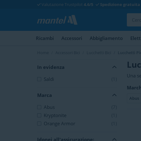
Valutazione Trustpilot
4.6/5
Spedizione gratuita
Ricambi
Accessori
Abbigliamento
Elet
Home
Accessori Bici
Lucchetti Bici
Lucchetti Pi
Luc
In evidenza
Una se
Saldi
(1)
chiude
Marc
un sup
Marca
pieghe
Abus
Abus
(7)
Kryptonite
(1)
Orange Armor
(1)
Idonei all'assicurazione: