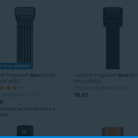
ELTA DI MANTEL
tti Pieghevoli
Abus
Bordo
Lucchetti Pieghevoli
Abus
Bor
/90 ART2
XPlus 6000K
(
4
)
Prezzo consigliato
100,78
 consigliato
131,02
70,07
86
ra scelta per una serratura a
 ART2