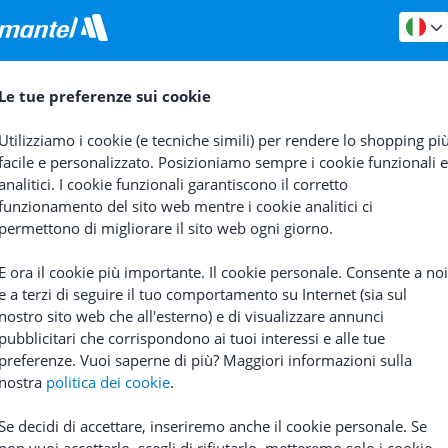
Le tue preferenze sui cookie
Utilizziamo i cookie (e tecniche simili) per rendere lo shopping pi
facile e personalizzato. Posizioniamo sempre i cookie funzionali e
tti Pieghevoli
Abus
Bordo
Lucchetti Pieghevoli
Kryptoni
analitici. I cookie funzionali garantiscono il corretto
055K
Evolution 790 ART2
funzionamento del sito web mentre i cookie analitici ci
(
16
)
Prezzo consigliato
141,15
permettono di migliorare il sito web ogni giorno.
 consigliato
80,61
95,73
E ora il cookie più importante. Il cookie personale. Consente a noi
e a terzi di seguire il tuo comportamento su Internet (sia sul
nostro sito web che all'esterno) e di visualizzare annunci
pubblicitari che corrispondono ai tuoi interessi e alle tue
preferenze. Vuoi saperne di più? Maggiori informazioni sulla
nostra
politica dei cookie
.
Se decidi di accettare, inseriremo anche il cookie personale. Se
non vuoi accettarlo, scegli di rifiutarlo, metteremo solo i cookie