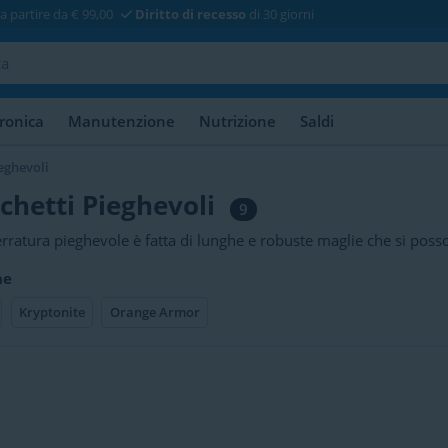
a partire da € 99,00
Diritto di recesso
di 30 giorni
tronica
Manutenzione
Nutrizione
Saldi
eghevoli
chetti Pieghevoli
9
rratura pieghevole è fatta di lunghe e robuste maglie che si poss
re. Il vantaggio di una serratura pieghevole è che è molto legger
he
porto per il telaio, in modo da poter riporre facilmente e ordinat
vole dopo l'uso. In breve, una serratura pieghevole è ideale per a
Kryptonite
Orange Armor