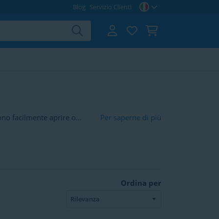
Blog
Servizio Clienti
ono facilmente aprire o
Per saperne di più
a e compatta. Spesso è incluso
amente la serratura
ndare in giro.
Ordina per