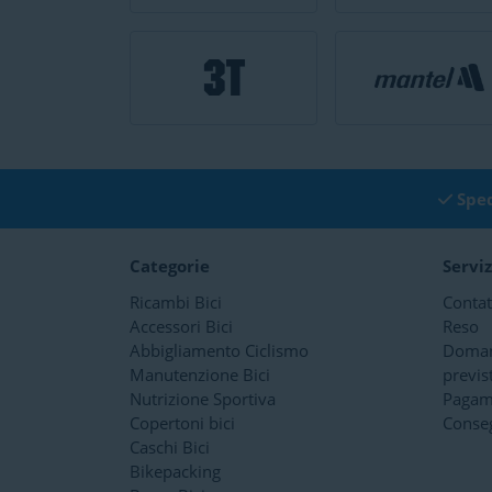
Sped
Categorie
Serviz
Ricambi Bici
Contat
Accessori Bici
Reso
Abbigliamento Ciclismo
Doman
Manutenzione Bici
previst
Nutrizione Sportiva
Pagam
Copertoni bici
Conseg
Caschi Bici
Bikepacking