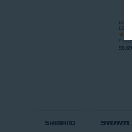
Lucche
Bordo
Prezzo
90,69