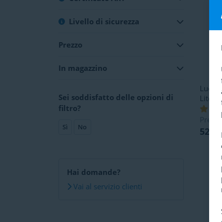
Livello di sicurezza
Prezzo
In magazzino
Lucche
Sei soddisfatto delle opzioni di
Lite 6
filtro?
Prezzo
Sì
No
52,38
Hai domande?
Vai al servizio clienti