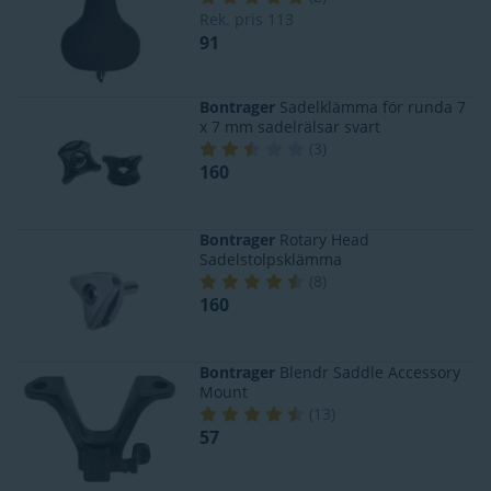
Rek. pris
113
91
Bontrager
Sadelklämma för runda 7
x 7 mm sadelrälsar svart
(
3
)
160
Bontrager
Rotary Head
Sadelstolpsklämma
(
8
)
160
Bontrager
Blendr Saddle Accessory
Mount
(
13
)
57