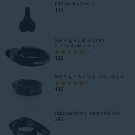
BBB Cycling
DrySeat
114
XLC
Single-Bolt 31,8 mm
Sadelstolpsklämma
(
2
)
136
XLC
Single Bolt Sadelstolpsklämma
(
2
)
136
Acid
Seatclamp Intergrated Tool
285