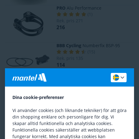
PRO
Alu Performance
(
1
)
Rek. pris
271
216
BBB Cycling
Numberfix BSP-95
(
15
)
Rek. pris
135
114
BBB Cycling
Aerofix BSP-96
(
13
)
Rek. pris
191
Dina cookie-preferenser
165
Vi använder cookies (och liknande tekniker) för att göra
din shopping enklare och personligare för dig. Vi
Basil
Noir Sadelöverdrag
skapar alltid funktionella och analytiska cookies.
(
3
)
Funktionella cookies säkerställer att webbplatsen
Rek. pris
147
fungerar korrekt. Med analytiska cookies kan