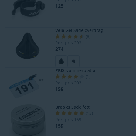
125
Velo
Gel Sadelöverdrag
(
8
)
Rek. pris
293
274
PRO
Nummerplatta
(
1
)
Rek. pris
203
159
Brooks
Sadelfett
(
13
)
Rek. pris
169
159