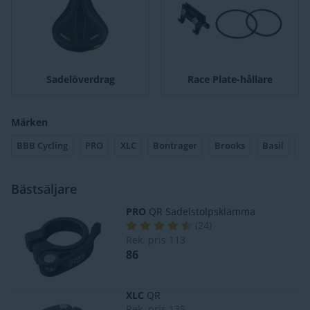
Sadelöverdrag
Race Plate-hållare
Märken
BBB Cycling
PRO
XLC
Bontrager
Brooks
Basil
Bästsäljare
PRO
QR Sadelstolpsklämma
(
24
)
Rek. pris
113
86
XLC
QR
Rek. pris
135