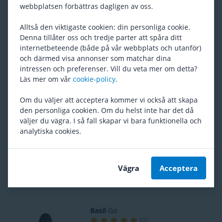
131
webbplatsen förbättras dagligen av oss.
Alltså den viktigaste cookien: din personliga cookie.
Selle Royal
Saddle Clamp Silver
Denna tillåter oss och tredje parter att spåra ditt
(
2
)
internetbeteende (både på vår webbplats och utanför)
Rek. pris
34
och därmed visa annonser som matchar dina
28
intressen och preferenser. Vill du veta mer om detta?
Läs mer om vår
cookie-policy
.
Bushing
Om du väljer att acceptera kommer vi också att skapa
(
3
)
45
den personliga cookien. Om du helst inte har det då
väljer du vägra. I så fall skapar vi bara funktionella och
analytiska cookies.
Brooks
Standardskiftnyckel
(
3
)
Vägra
Acceptera
Rek. pris
118
114
Basil
Go
(
2
)