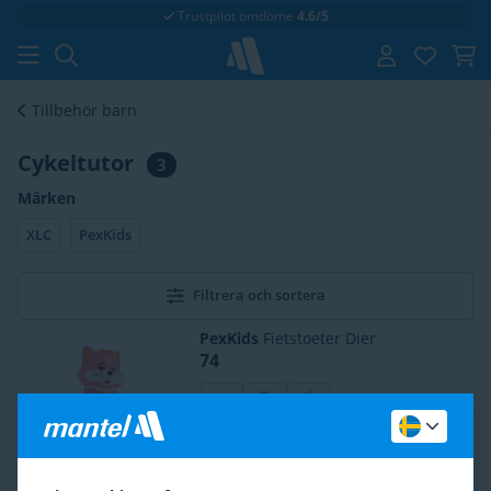
Fri frakt
vid 699 kr
Tillbehör barn
Cykeltutor
3
Märken
XLC
PexKids
Filtrera och sortera
PexKids
Fietstoeter Dier
74
PexKids
Fietstoeter met Bol