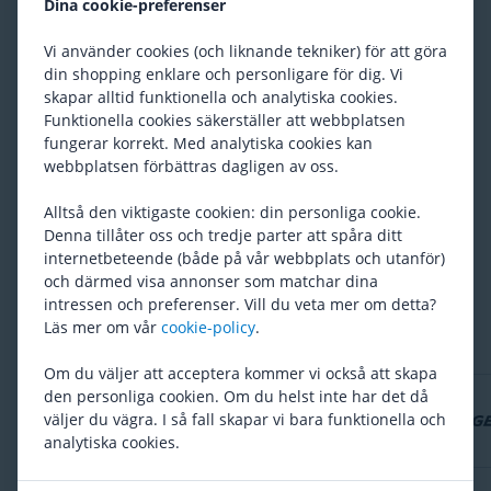
Från 84
Dina cookie-preferenser
Vi använder cookies (och liknande tekniker) för att göra
din shopping enklare och personligare för dig. Vi
skapar alltid funktionella och analytiska cookies.
XLC
Tuta
Funktionella cookies säkerställer att webbplatsen
103
fungerar korrekt. Med analytiska cookies kan
webbplatsen förbättras dagligen av oss.
Alltså den viktigaste cookien: din personliga cookie.
Denna tillåter oss och tredje parter att spåra ditt
internetbeteende (både på vår webbplats och utanför)
Är du nöjd med vårt utbud?
och därmed visa annonser som matchar dina
intressen och preferenser. Vill du veta mer om detta?
Ja
Nej
Läs mer om vår
cookie-policy
.
Om du väljer att acceptera kommer vi också att skapa
den personliga cookien. Om du helst inte har det då
väljer du vägra. I så fall skapar vi bara funktionella och
analytiska cookies.