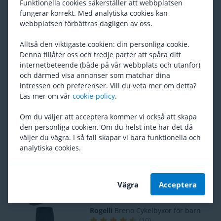
800
Funktionella cookies säkerställer att webbplatsen
fungerar korrekt. Med analytiska cookies kan
webbplatsen förbättras dagligen av oss.
Rogelli
Laval Kids Handskar
(
7
)
Alltså den viktigaste cookien: din personliga cookie.
Rek. pris
316
Denna tillåter oss och tredje parter att spåra ditt
274
internetbeteende (både på vår webbplats och utanför)
och därmed visa annonser som matchar dina
intressen och preferenser. Vill du veta mer om detta?
Rogelli
Promo Armvärmare för barn
Läs mer om vår
cookie-policy
.
(
2
)
Rek. pris
226
Om du väljer att acceptera kommer vi också att skapa
171
den personliga cookien. Om du helst inte har det då
väljer du vägra. I så fall skapar vi bara funktionella och
analytiska cookies.
GripGrab
Kids Lightweight Thermal
Skull Cap
(
3
)
228
Vägra
Acceptera
Rogelli
Breno Cykelbyxor för barn
(
10
)