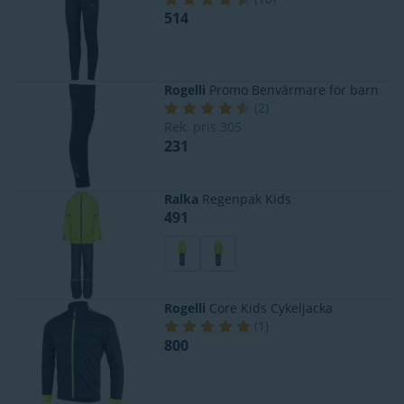
514
Rogelli
Promo Benvärmare för barn
(
2
)
Rek. pris
305
231
Ralka
Regenpak Kids
491
Rogelli
Core Kids Cykeljacka
(
1
)
800