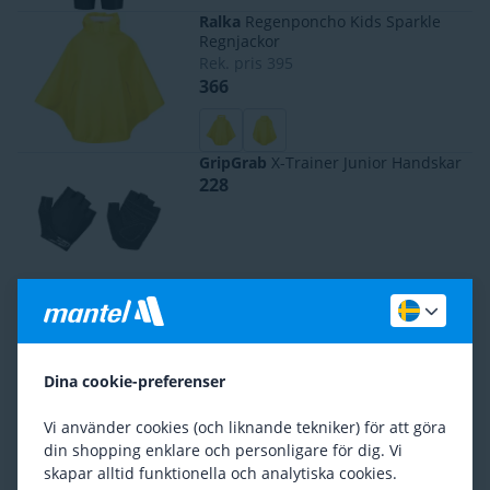
Ralka
Regenponcho Kids Sparkle
Regnjackor
Rek. pris
395
366
GripGrab
X-Trainer Junior Handskar
228
Rogelli
Core Kids Tröja
Rek. pris
395
197
Dina cookie-preferenser
Vi använder cookies (och liknande tekniker) för att göra
Rogelli
Core Långa cykelbyxor för
barn
din shopping enklare och personligare för dig. Vi
(
1
)
skapar alltid funktionella och analytiska cookies.