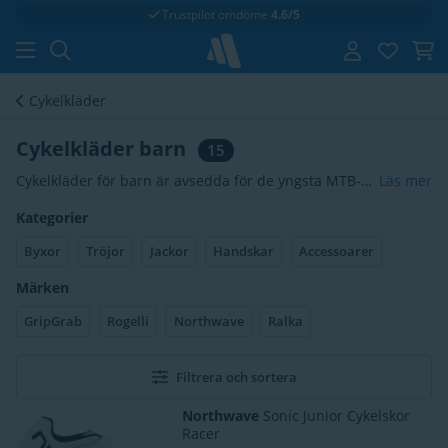
Fri frakt
vid 699 kr
Cykelkläder
Cykelkläder barn
15
Cykelkläder för barn är avsedda för de yngsta MTB-
Läs mer
och landsvägscyklisterna. Man kan ju inte börja cykla
Kategorier
tillräckligt tidigt: därför har vi ett brett utbud av
cykeltröjor, cykelbyxor, cykelhandskar, cykelhjälmar
Byxor
Tröjor
Jackor
Handskar
Accessoarer
och skor speciellt för barn.
Märken
GripGrab
Rogelli
Northwave
Ralka
Filtrera och sortera
Northwave
Sonic Junior Cykelskor
Racer