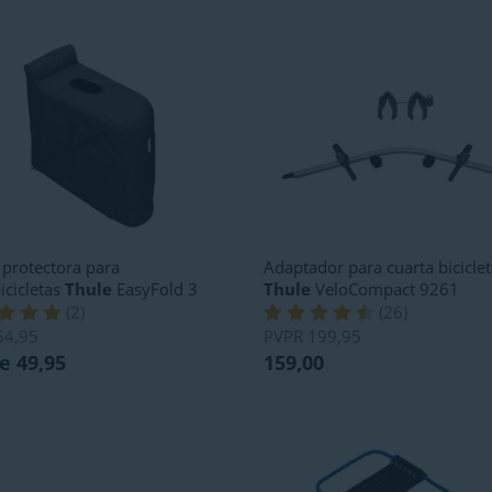
protectora para
Adaptador para cuarta bicicle
icicletas
Thule
EasyFold 3
Thule
VeloCompact 9261
(
2
)
(
26
)
54,95
PVPR
199,95
e 49,95
159,00