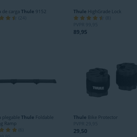
 de carga
Thule
9152
Thule
HighGrade Lock
(
24
)
(
8
)
PVPR
99,95
89,95
 plegable
Thule
Foldable
Thule
Bike Protector
ng Ramp
PVPR
29,95
(
6
)
29,50
99,95