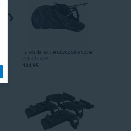
o
Funda de bicicleta
Evoc
Bike Cover
PVPR
129,99
104,95