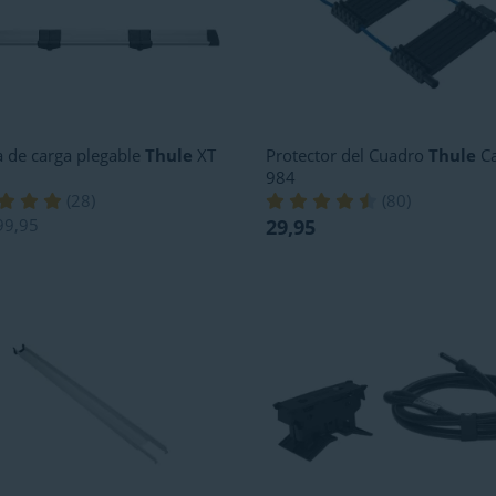
 de carga plegable
Thule
XT
Protector del Cuadro
Thule
Ca
984
(
28
)
(
80
)
99,95
29,95