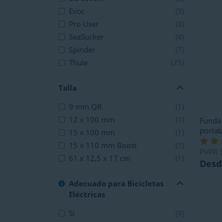
Evoc
(3)
Pro User
(8)
SeaSucker
(4)
Spinder
(7)
Thule
(25)
Talla
9 mm QR
(1)
12 x 100 mm
(1)
Funda 
portab
15 x 100 mm
(1)
15 x 110 mm Boost
(1)
PVPR
61 x 12,5 x 17 cm
(1)
Desd
Adecuado para Bicicletas
Eléctricas
Si
(4)