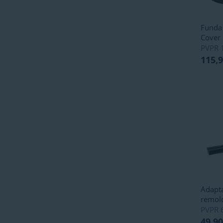
Funda 
Cover
PVPR
115,
Adapt
remol
PVPR
49,90