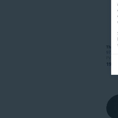
Thule
976
PVPR
19,95