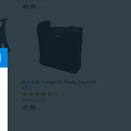
40,95
13 p
Bolsa de Transporte
Thule
EasyFold
XT 3
(
8
)
PVPR
59,95
47,95