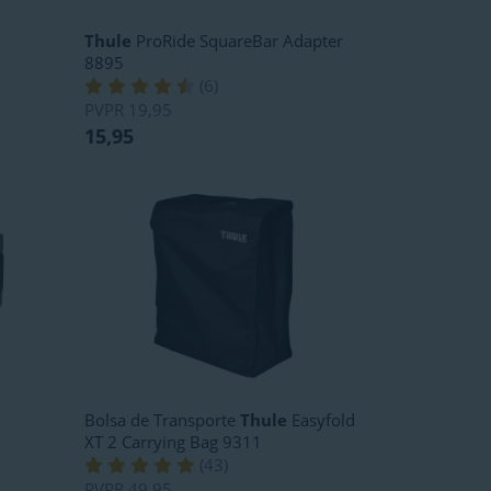
Thule
ProRide SquareBar Adapter
8895
(
6
)
PVPR
19,95
15,95
Bolsa de Transporte
Thule
Easyfold
XT 2 Carrying Bag 9311
(
43
)
PVPR
49,95