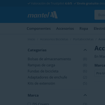
Valoración de Trustpilot
4.6/5
Envío gratuito
desd
Componentes
Accesorios
Ropa
Electr
Inicio
Accesorios Bicicletas
Portabicicletas
Acce
Acc
Categorías
En Man
Bolsas de almacenamiento
(8)
portab
Rampas de carga
(8)
Marca
de amp
Fundas de bicicleta
(6)
Pro U
Adaptadores de enchufe
(2)
Kits de extensión
(5)
Marca
DS Covers
(3)