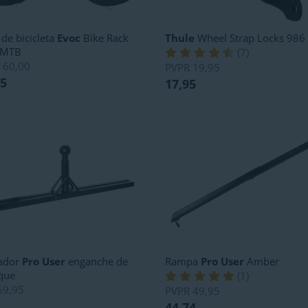
de bicicleta
Evoc
Bike Rack
Thule
Wheel Strap Locks 986
 MTB
(
7
)
160,00
PVPR
19,95
95
17,95
ador
Pro User
enganche de
Rampa
Pro User
Amber
que
(
1
)
69,95
PVPR
49,95
44,74