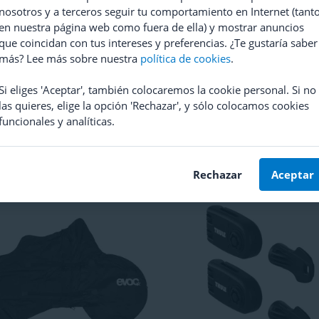
nosotros y a terceros seguir tu comportamiento en Internet (tant
en nuestra página web como fuera de ella) y mostrar anuncios
que coincidan con tus intereses y preferencias. ¿Te gustaría saber
más? Lee más sobre nuestra
política de cookies
.
Si eliges 'Aceptar', también colocaremos la cookie personal. Si no
las quieres, elige la opción 'Rechazar', y sólo colocamos cookies
funcionales y analíticas.
Adapter for Thule Lightboard
Thule
Frame Adapter 982
(
17
)
24,95
PVPR
39,95
36,95
Rechazar
Aceptar