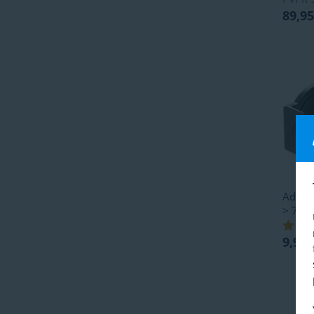
89,95
Adapt
> 7 p
9,95