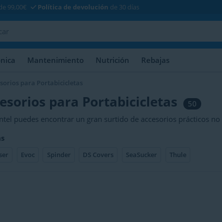
e 99,00€
Política de devolución
de 30 días
ónica
Mantenimiento
Nutrición
Rebajas
sorios para Portabicicletas
esorios para Portabicicletas
50
tel puedes encontrar un gran surtido de accesorios prácticos no 
icicletas sino para darle un buen aspecto. Por ejemplo rampas y 
s
liación que te permita transportar una bicicleta extra.
ser
Evoc
Spinder
DS Covers
SeaSucker
Thule