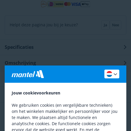
Helpt deze pagina jou bij je keuze?
Ja
Nee
Specificaties
Omschrijving
Technologie
Jouw cookievoorkeuren
Service en advies
We gebruiken cookies (en vergelijkbare technieken)
Vergelijkbare producten
om het winkelen makkelijker en persoonlijker voor jou
te maken. We plaatsen altijd functionele en
analytische cookies. De functionele cookies zorgen
Assos Spring Fall EVO
ervoor dat de website goed werkt. En met de
74,95