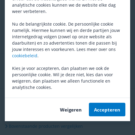
analytische cookies kunnen we de website elke dag
Huidig product
weer verbeteren.
Nu de belangrijkste cookie. De persoonlijke cookie
Assos Winter P1
namelijk. Hiermee kunnen wij en derde partijen jouw
74,95
internetgedrag volgen (zowel op onze website als
daarbuiten) en zo advertenties tonen die passen bij
jouw interesses en voorkeuren. Lees meer over ons
cookiebeleid
.
Castelli Perfetto Max
Kies je voor accepteren, dan plaatsen we ook de
57,35
persoonlijke cookie. Wil je deze niet, kies dan voor
weigeren, dan plaatsen we alleen functionele en
analytische cookies.
GripGrab EXPLR RC Max
54,95
Weigeren
Accepteren
Bovenstaande producten vergelijken